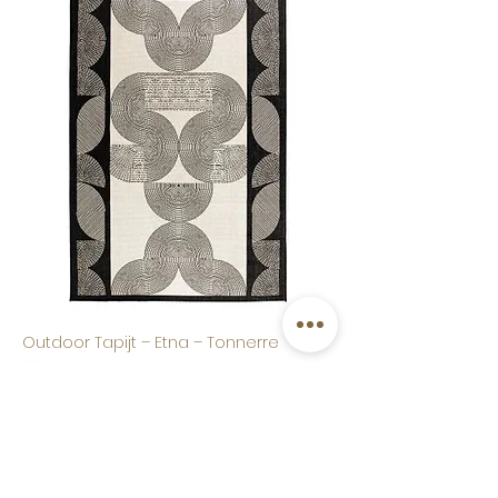
Outdoor Tapijt – Etna – Tonnerre
Prijs
€ 94,00