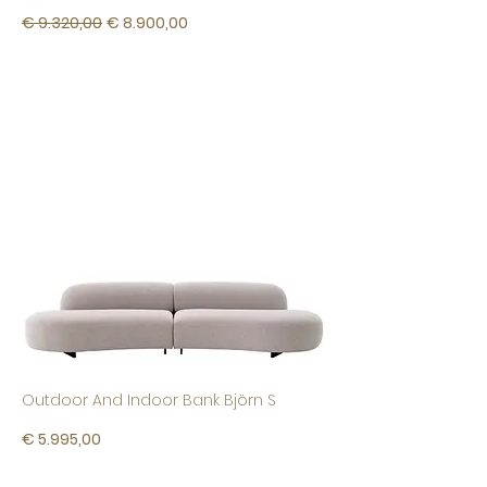
Normale prijs
Verkoopprijs
€ 9.320,00
€ 8.900,00
Outdoor And Indoor Bank Björn S
Prijs
€ 5.995,00