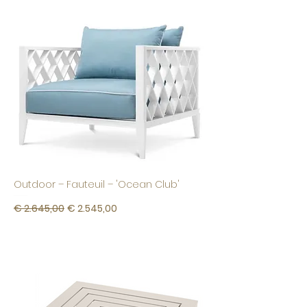
Outdoor – Fauteuil – 'Ocean Club'
Normale prijs
Verkoopprijs
€ 2.645,00
€ 2.545,00