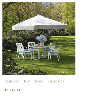
Outdoor – Tuin – Stoel – 'Paladium'
Prijs
€ 995,00