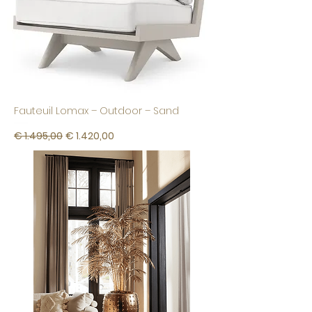
Fauteuil Lomax – Outdoor – Sand
Normale prijs
Verkoopprijs
€ 1.495,00
€ 1.420,00