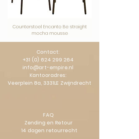
verkeerde levering blijven uiteraard
gelden.
Counterstoel Encanto Be straight
Decoratief object Swi
mocha mousse
Contact:
+31 (0) 624 299 264
info@art-empire.nl
Kantooradres:
Veerplein 8a, 3331LE Zwijndrecht
FAQ
Zending en Retour
14 dagen retourrecht