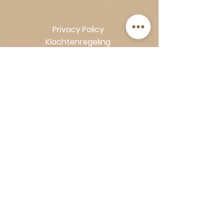
Privacy Policy
Klachtenregeling
Algemene voorwaarden
Volg Art-Empire voor inspiratie en
luxe woonideeën:
Instagram
|
Facebook
| Pinterest |
Shop veilig en zorgeloos | Betaling
in termijnen met Klarna