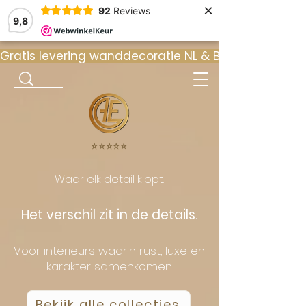
×
92
Reviews
9,8
Gratis levering wanddecoratie NL & BE  •  ⭐ 9
⭐️⭐️⭐️⭐️⭐️
Waar elk detail klopt.
Het verschil zit in de details.
Voor interieurs waarin rust, luxe en
karakter samenkomen
Bekijk alle collecties