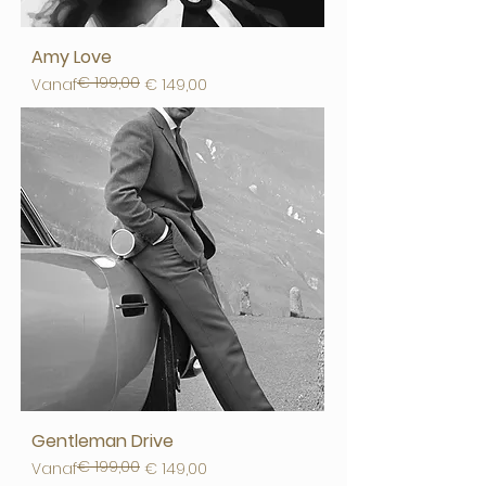
Amy Love
€ 199,00
Normale prijs
Verkoopprijs
Vanaf
€ 149,00
Gentleman Drive
€ 199,00
Normale prijs
Verkoopprijs
Vanaf
€ 149,00