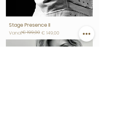
Stage Presence II
€ 199,00
Normale prijs
Verkoopprijs
Vanaf
€ 149,00
Kate Smoke