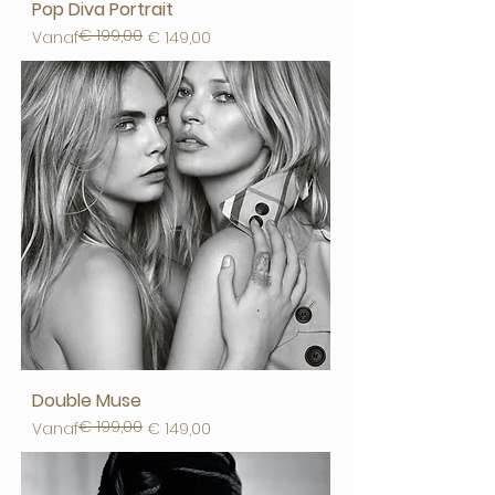
Pop Diva Portrait
€ 199,00
Normale prijs
Verkoopprijs
Vanaf
€ 149,00
Double Muse
€ 199,00
Normale prijs
Verkoopprijs
Vanaf
€ 149,00