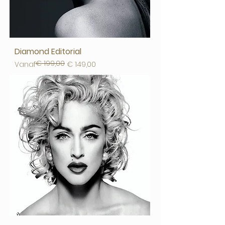
Diamond Editorial
€ 199,00
Normale prijs
Verkoopprijs
Vanaf
€ 149,00