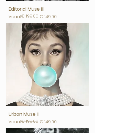
Editorial Muse III
€ 199,00
Normale prijs
Verkoopprijs
Vanaf
€ 149,00
Urban Muse II
€ 199,00
Normale prijs
Verkoopprijs
Vanaf
€ 149,00