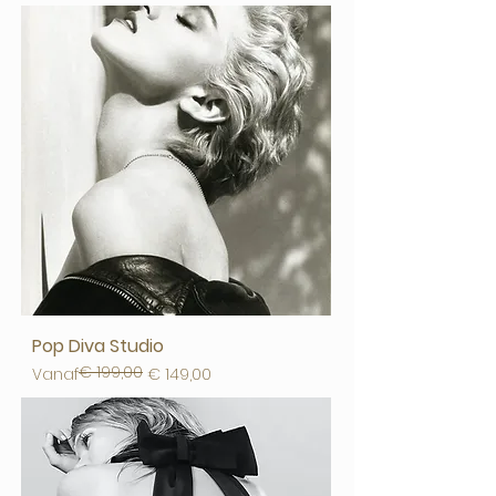
Pop Diva Studio
€ 199,00
Normale prijs
Verkoopprijs
Vanaf
€ 149,00