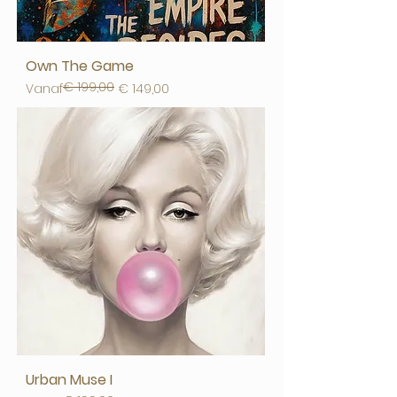
Own The Game
€ 199,00
Normale prijs
Verkoopprijs
Vanaf
€ 149,00
Urban Muse I