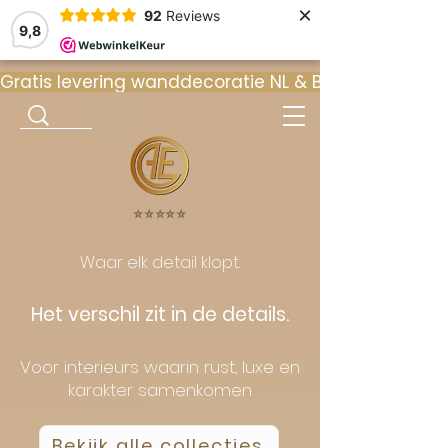
×
92
Reviews
9,8
Gratis levering wanddecoratie NL & BE  •  ⭐ 9
⭐️⭐️⭐️⭐️⭐️
Waar elk detail klopt.
Het verschil zit in de details.
Voor interieurs waarin rust, luxe en
karakter samenkomen
Bekijk alle collecties