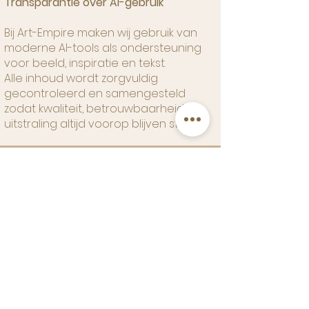
Transparantie over AI-gebruik
Bij Art-Empire maken wij gebruik van
moderne AI-tools als ondersteuning
voor beeld, inspiratie en tekst.
Alle inhoud wordt zorgvuldig
gecontroleerd en samengesteld
zodat kwaliteit, betrouwbaarheid en
uitstraling altijd voorop blijven staan.
Contact:
+31 (0) 624 299 264
info@art-empire.nl
Kantooradres:
Veerplein 8a, 3331LE Zwijndrecht
FAQ