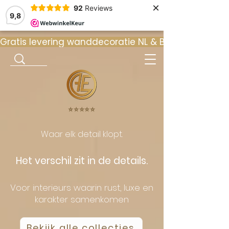
×
92
Reviews
9,8
Gratis levering wanddecoratie NL & BE  •  ⭐ 9
⭐️⭐️⭐️⭐️⭐️
Waar elk detail klopt.
Het verschil zit in de details.
Voor interieurs waarin rust, luxe en
karakter samenkomen
Bekijk alle collecties