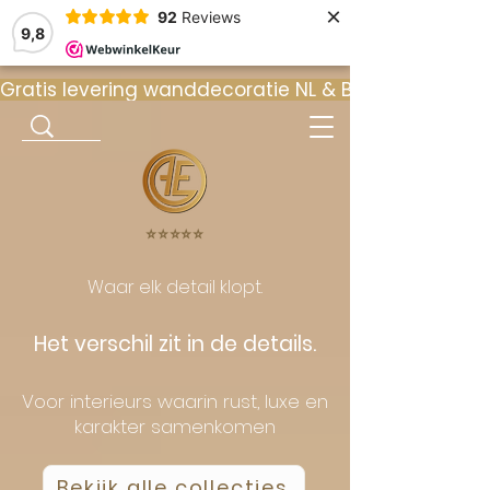
×
92
Reviews
9,8
Gratis levering wanddecoratie NL & BE  •  ⭐ 9
⭐️⭐️⭐️⭐️⭐️
Waar elk detail klopt.
Het verschil zit in de details.
Voor interieurs waarin rust, luxe en
karakter samenkomen
Bekijk alle collecties