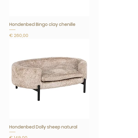
Hondenbed Bingo clay chenille
Prijs
€ 260,00
Hondenbed Dolly sheep natural
Prijs
€ 149,00