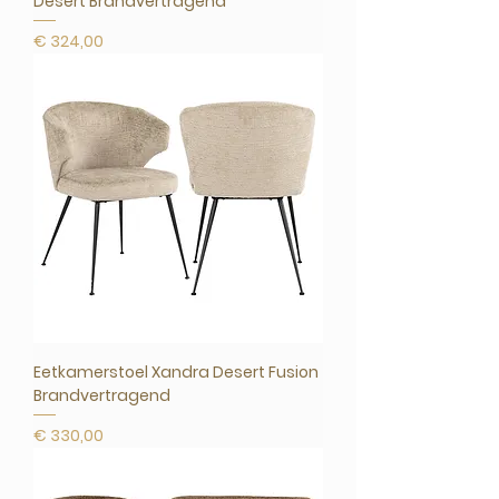
Desert Brandvertragend
Prijs
€ 324,00
Eetkamerstoel Xandra Desert Fusion
Brandvertragend
Prijs
€ 330,00