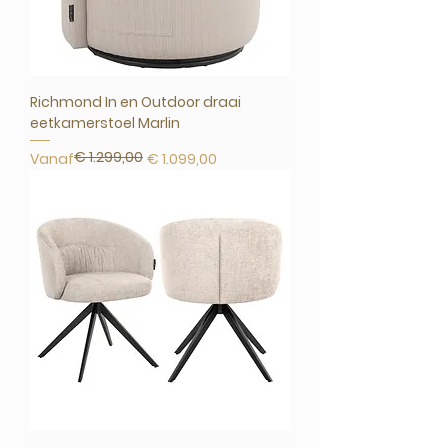
Richmond In en Outdoor draai
eetkamerstoel Marlin
€ 1.299,00
Normale prijs
Verkoopprijs
Vanaf
€ 1.099,00