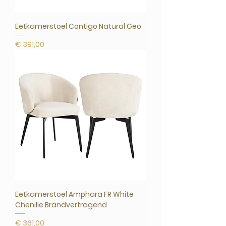
Eetkamerstoel Contigo Natural Geo
Prijs
€ 391,00
Eetkamerstoel Amphara FR White
Chenille Brandvertragend
Prijs
€ 361,00