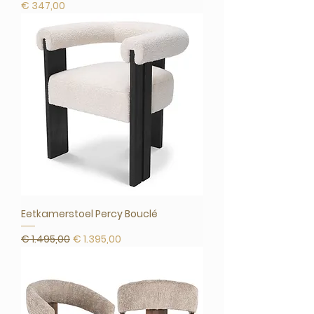
Prijs
€ 347,00
Eetkamerstoel Percy Bouclé
Normale prijs
Verkoopprijs
€ 1.495,00
€ 1.395,00