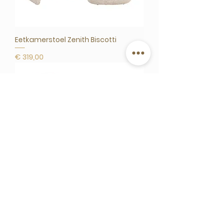
Eetkamerstoel Zenith Biscotti
Prijs
€ 319,00
Eetkamerstoel Tabitha Trendy
Nature Brandvertragend – Set van 2