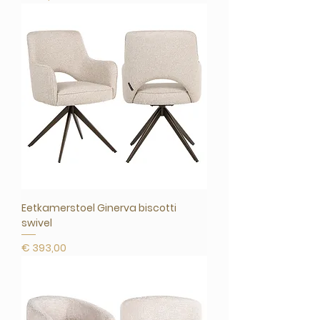
Eetkamerstoel Ginerva biscotti
swivel
Prijs
€ 393,00