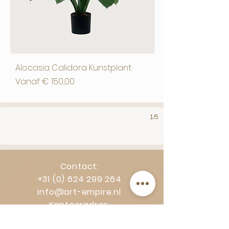
Alocasia Calidora Kunstplant
Verkoopprijs
Vanaf
€ 150,00
⭐️⭐️⭐️⭐️⭐️ “Perfecte afwerking en verfijnde kleurtonen.
1/5
Contact:
+31 (0) 624 299 264
info@art-empire.nl
Kantooradres:
Veerplein 8a, 3331LE Zwijndrecht