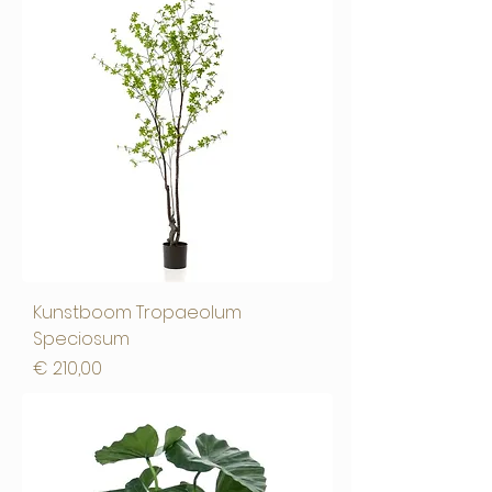
Kunstboom Tropaeolum
Speciosum
Prijs
€ 210,00