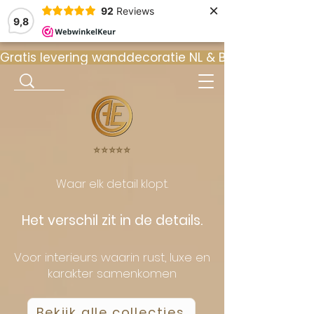
×
92
Reviews
9,8
Gratis levering wanddecoratie NL & BE  •  ⭐ 9
⭐️⭐️⭐️⭐️⭐️
Waar elk detail klopt.
Het verschil zit in de details.
Voor interieurs waarin rust, luxe en
karakter samenkomen
Bekijk alle collecties