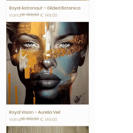
Royal Astronaut – Gilded Botanica
€ 199,00
Normale prijs
Verkoopprijs
Vanaf
€ 149,00
Royal Vision – Aurelia Veil
€ 199,00
Normale prijs
Verkoopprijs
Vanaf
€ 149,00