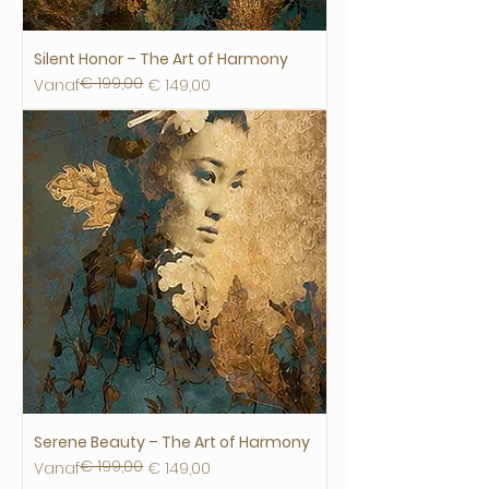
Silent Honor – The Art of Harmony
€ 199,00
Normale prijs
Verkoopprijs
Vanaf
€ 149,00
Serene Beauty – The Art of Harmony
€ 199,00
Normale prijs
Verkoopprijs
Vanaf
€ 149,00