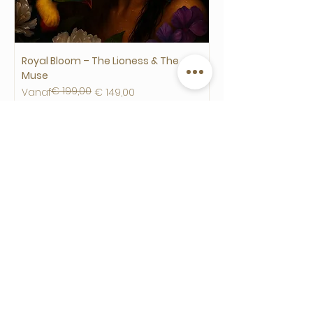
Royal Bloom – The Lioness & The
Muse
€ 199,00
Normale prijs
Verkoopprijs
Vanaf
€ 149,00