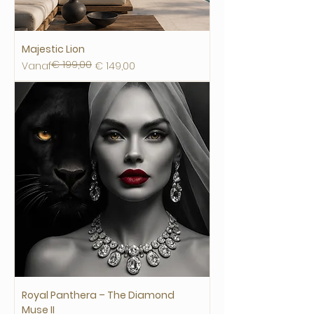
Majestic Lion
€ 199,00
Normale prijs
Verkoopprijs
Vanaf
€ 149,00
Royal Panthera – The Diamond
Muse II