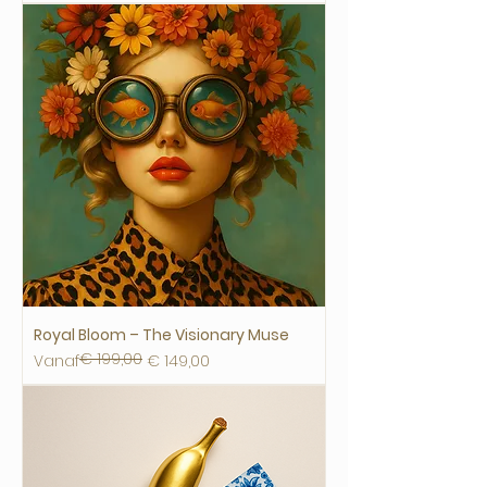
Royal Bloom – The Visionary Muse
€ 199,00
Normale prijs
Verkoopprijs
Vanaf
€ 149,00