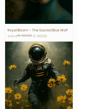
Royal Bloom – The Sacred Blue Wolf
€ 199,00
Normale prijs
Verkoopprijs
Vanaf
€ 149,00