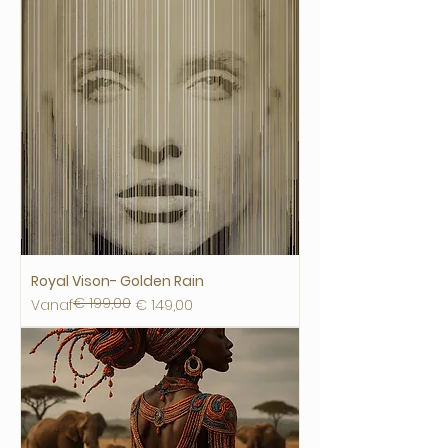
Royal Vison- Golden Rain
€ 199,00
Normale prijs
Verkoopprijs
Vanaf
€ 149,00