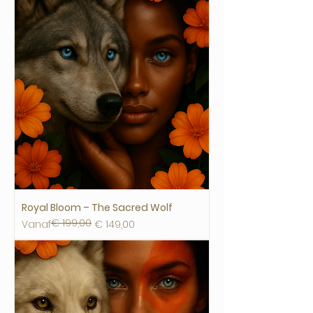
Royal Bloom – The Sacred Wolf
€ 199,00
Normale prijs
Verkoopprijs
Vanaf
€ 149,00