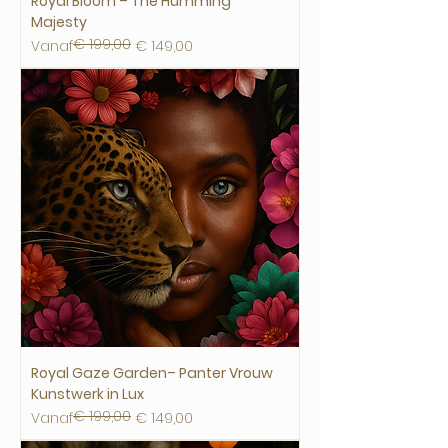
Royal Bloom – The Humming
Majesty
€ 199,00
Normale prijs
Verkoopprijs
Vanaf
€ 149,00
Royal Gaze Garden– Panter Vrouw
Kunstwerk in Lux
€ 199,00
Normale prijs
Verkoopprijs
Vanaf
€ 149,00