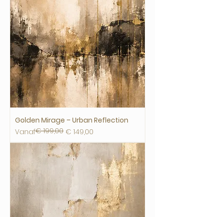
Golden Mirage – Urban Reflection
€ 199,00
Normale prijs
Verkoopprijs
Vanaf
€ 149,00