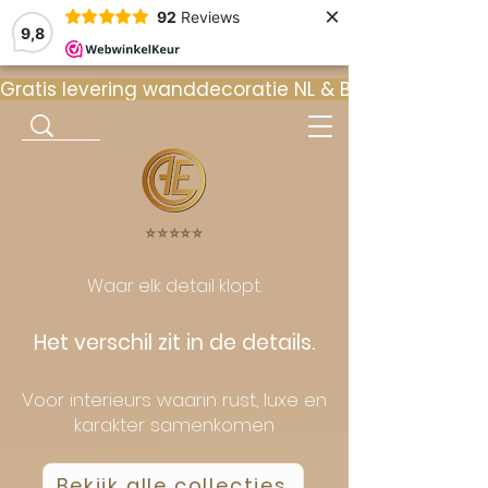
×
92
Reviews
9,8
Gratis levering wanddecoratie NL & BE  •  ⭐ 9
⭐️⭐️⭐️⭐️⭐️
Waar elk detail klopt.
Het verschil zit in de details.
Voor interieurs waarin rust, luxe en
karakter samenkomen
Bekijk alle collecties