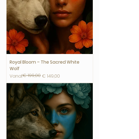
Royal Bloom – The Sacred White
Wolf
€ 199,00
Normale prijs
Verkoopprijs
Vanaf
€ 149,00