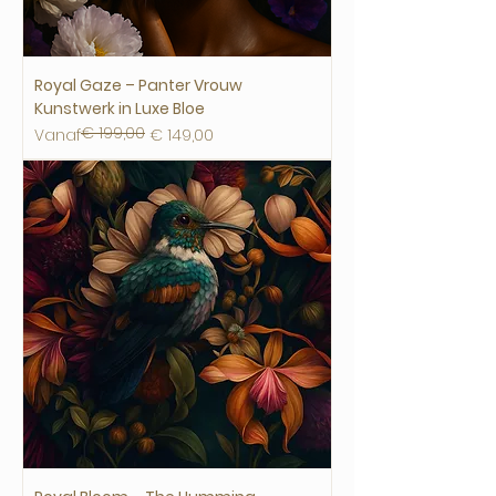
Royal Gaze – Panter Vrouw
Kunstwerk in Luxe Bloe
€ 199,00
Normale prijs
Verkoopprijs
Vanaf
€ 149,00