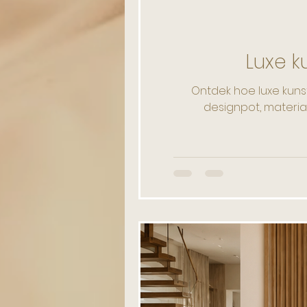
Luxe k
Ontdek hoe luxe kuns
designpot, material