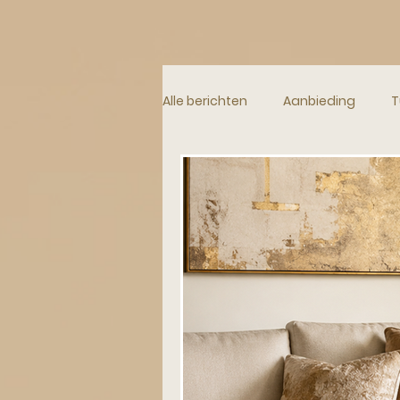
Alle berichten
Aanbieding
T
Plaids en Sierkussens
Pott
Gooische Vrouwen Stijl
Lux
Lifestyle
Vakantie huizen
Verhuizen naar het buitenland