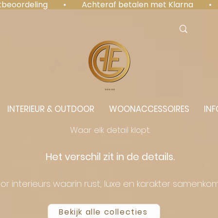
antbeoordeling  •  Achteraf betalen met Klarna  • 
⭐️⭐️⭐️⭐️⭐️
INTERIEUR & OUTDOOR
WOONACCESSOIRES
INF
Waar elk detail klopt.
Het verschil zit in de details.
or interieurs waarin rust, luxe en karakter samenko
Bekijk alle collecties