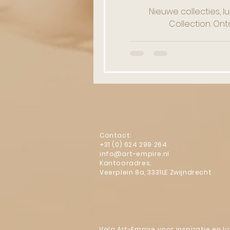
Nieuwe collecties, l
Collection. Ont
Contact:
+31 (0) 624 299 264
info@art-empire.nl
Kantooradres:
Veerplein 8a, 3331LE Zwijndrecht
Volg Art-Empire voor inspiratie en 