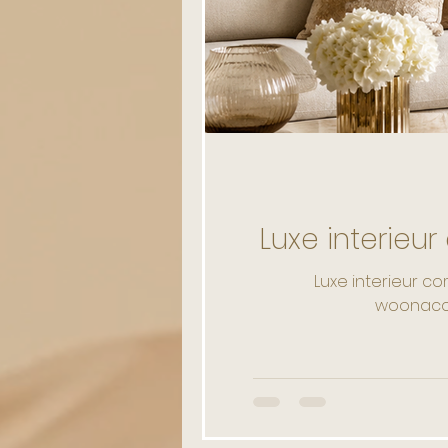
Opgezette Dieren
Unieke D
Luxe interie
Luxe interieur c
woonacce