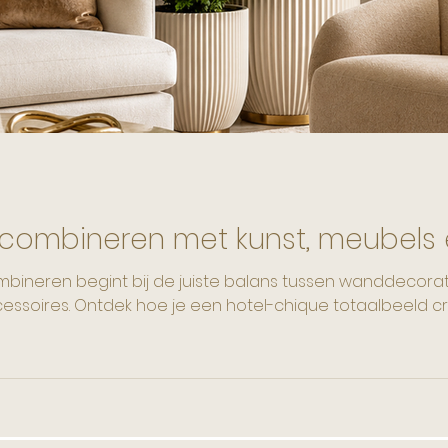
ecoratie
Antieke Interieurstukken
Gewei Lampen
ur combineren met kunst, meubel
ombineren begint bij de juiste balans tussen wanddecora
ssoires. Ontdek hoe je een hotel-chique totaalbeeld cr