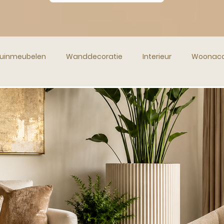
uinmeubelen
Wanddecoratie
Interieur
Woonacc
en en Vazen
Kerstdecoratie
Sfeerverlichting
Inter
e Woondecoratie
Wonen in Spanje
Verhuizen naar Sp
Vakantie
Spanje
Droomhuis
Huis Huren
Wonen in Spanje
Antieke Meubelen
Unieke Woona