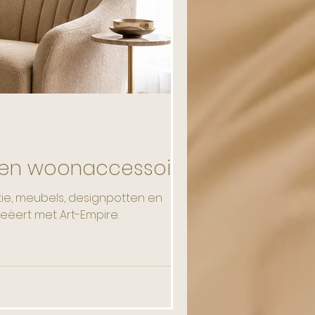
Unieke Objecten
s en woonaccessoires
tie, meubels, designpotten en
eëert met Art-Empire.