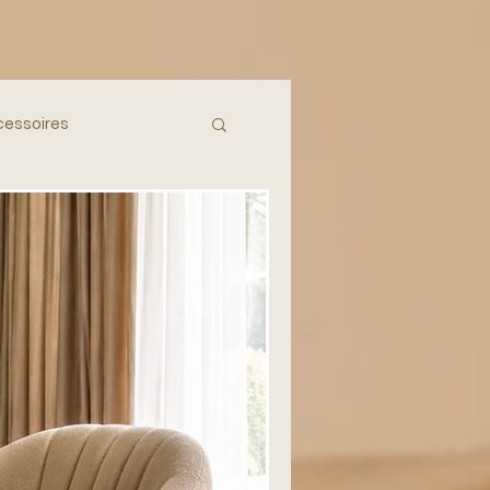
essoires
ieur Inspiratie
anje
Mediterraan
ccessoires