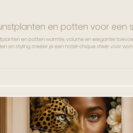
unstplanten en potten voor een sti
tplanten en potten warmte, volume en elegantie toevoege
en en styling creëer je een hotel-chique sfeer voor wonin