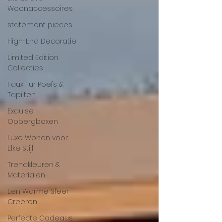
Woonaccessoires
statement pieces
High-End Decoratie
Limited Edition
Collecties
Faux Fur Poefs &
Tapijten
Exquise
Opbergboxen
Luxe Wonen voor
Elke Stijl
Trendkleuren &
Materialen
Een Warme Sfeer
Creëren
Perfecte Cadeaus