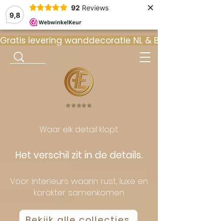
×
92
Reviews
9,8
Gratis levering wanddecoratie NL & BE  •  ⭐ 9
⭐️⭐️⭐️⭐️⭐️
Waar elk detail klopt.
Het verschil zit in de details.
Voor interieurs waarin rust, luxe en
karakter samenkomen
Bekijk alle collecties