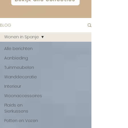
BLOG
Wonen in Spanje
Alle berichten
Aanbieding
Tuinmeubelen
Wanddecoratie
Interieur
Woonaccessoires
Plaids en
Sierkussens
Potten en Vazen