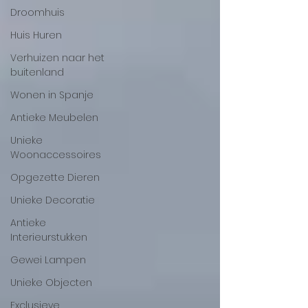
Droomhuis
Huis Huren
Verhuizen naar het
buitenland
Wonen in Spanje
Antieke Meubelen
Unieke
Woonaccessoires
Opgezette Dieren
Unieke Decoratie
Antieke
Interieurstukken
Gewei Lampen
Unieke Objecten
Exclusieve