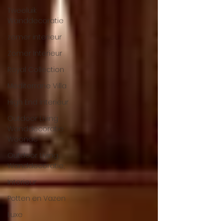
Tweeluik
Wanddecoratie
zomer interieur
Zomer Interieur
Royal Collection
Mediterrane Villa
High End Interieur
Outdoor Living
Wanddecoratie
Woonac
Outdoor Living,
Wanddecoratie,
Interieur
Potten en Vazen
Luxe