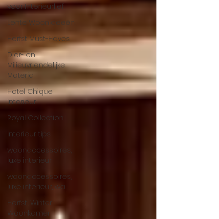
voor Interieurlief
Lente Woonideeën
Herfst Must-Haves
Dier- en
Milieuvriendelijke
Materia
Hotel Chique
Interieur
Royal Collection
Interieur tips
woonaccessoires,
luxe interieur
woonaccessoires,
luxe interieur, wa
Herfst, Winter,
Woonkamer,