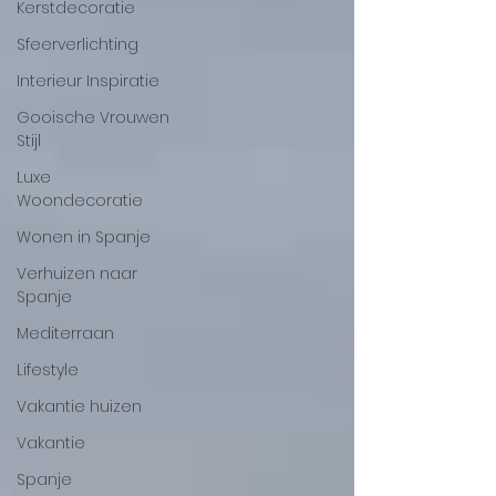
Kerstdecoratie
Sfeerverlichting
Interieur Inspiratie
Gooische Vrouwen
Stijl
Luxe
Woondecoratie
Wonen in Spanje
Verhuizen naar
Spanje
Mediterraan
Lifestyle
Vakantie huizen
Vakantie
Spanje