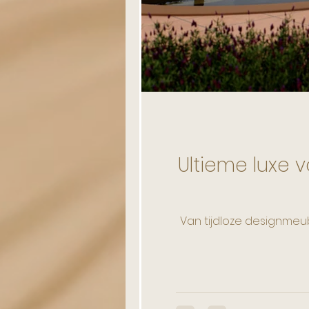
Opgezette Dieren
Unieke D
Ultieme luxe 
Van tijdloze designmeu