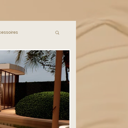
essoires
ieur Inspiratie
anje
Mediterraan
ccessoires