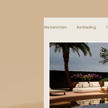
Alle berichten
Aanbieding
T
Plaids en Sierkussens
Pott
Gooische Vrouwen Stijl
Lux
Lifestyle
Vakantie huizen
Verhuizen naar het buitenland