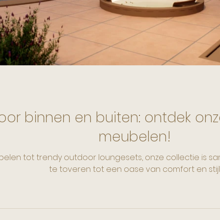
ecoratie
Antieke Interieurstukken
Gewei Lampen
voor binnen en buiten: ontdek onz
meubelen!
belen tot trendy outdoor loungesets, onze collectie is 
te toveren tot een oase van comfort en stijl