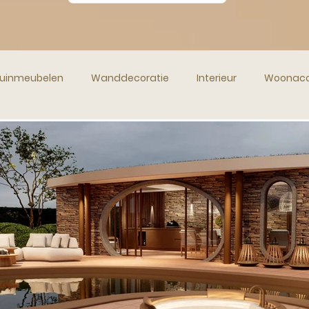
uinmeubelen
Wanddecoratie
Interieur
Woonacc
en en Vazen
Kerstdecoratie
Sfeerverlichting
Inter
e Woondecoratie
Wonen in Spanje
Verhuizen naar Sp
Vakantie
Spanje
Droomhuis
Huis Huren
Wonen in Spanje
Antieke Meubelen
Unieke Woona