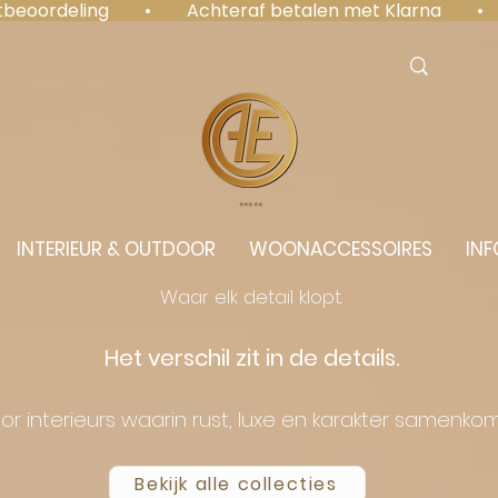
antbeoordeling  •  Achteraf betalen met Klarna  • 
⭐️⭐️⭐️⭐️⭐️
INTERIEUR & OUTDOOR
WOONACCESSOIRES
INF
Waar elk detail klopt.
Het verschil zit in de details.
or interieurs waarin rust, luxe en karakter samenko
Bekijk alle collecties