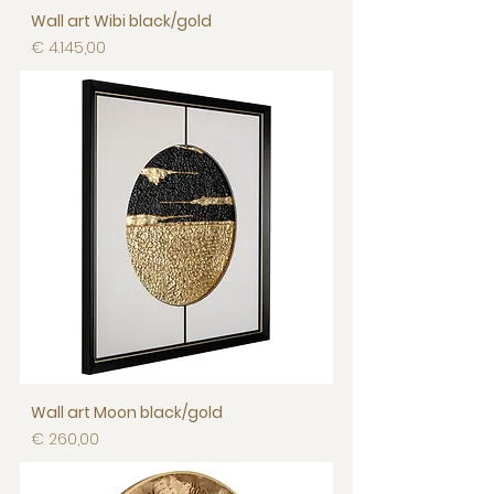
Wall art Wibi black/gold
Prijs
€ 4.145,00
Wall art Moon black/gold
Prijs
€ 260,00