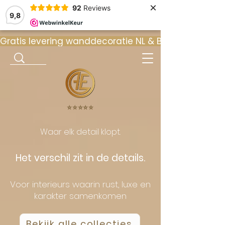
×
92
Reviews
9,8
Gratis levering wanddecoratie NL & BE  •  ⭐ 9
⭐️⭐️⭐️⭐️⭐️
Waar elk detail klopt.
Het verschil zit in de details.
Voor interieurs waarin rust, luxe en
karakter samenkomen
Bekijk alle collecties