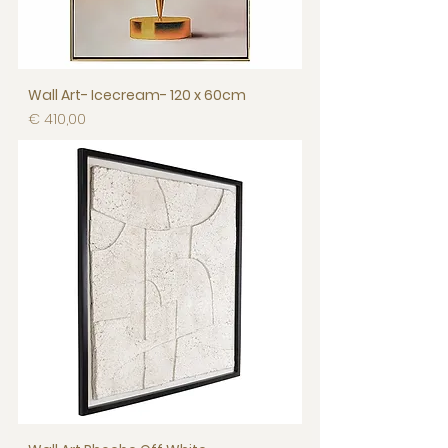
Wall Art- Icecream- 120 x 60cm
Prijs
€ 410,00