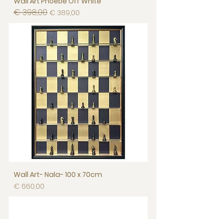
Wall Art Phoebe Off White
€ 398,00
Normale prijs
Verkoopprijs
€ 389,00
Wall Art- Nala- 100 x 70cm
Prijs
€ 660,00