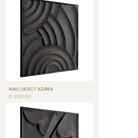
WALL OBJECT AZUREA
Prijs
€ 3.500,00