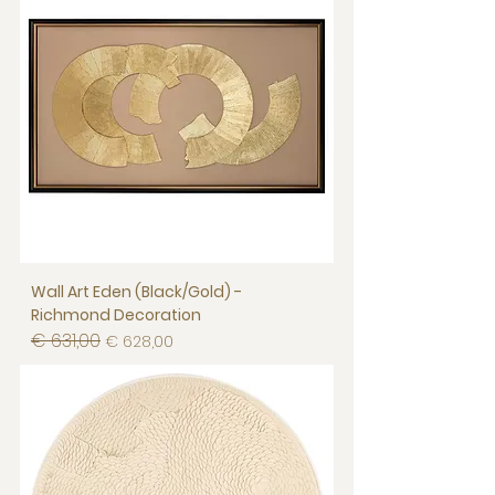
Wall Art Eden (Black/Gold) -
Richmond Decoration
€ 631,00
Normale prijs
Verkoopprijs
€ 628,00