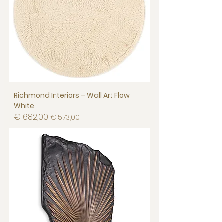
Richmond Interiors – Wall Art Flow
White
€ 682,00
Normale prijs
Verkoopprijs
€ 573,00