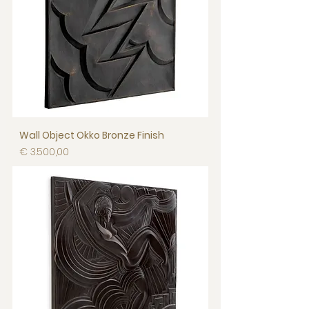
Wall Object Okko Bronze Finish
Prijs
€ 3.500,00