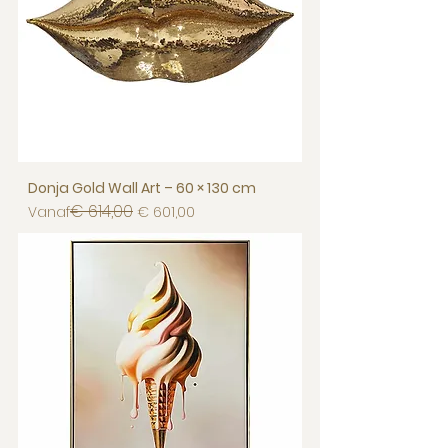
Donja Gold Wall Art – 60 × 130 cm
€ 614,00
Normale prijs
Verkoopprijs
Vanaf
€ 601,00