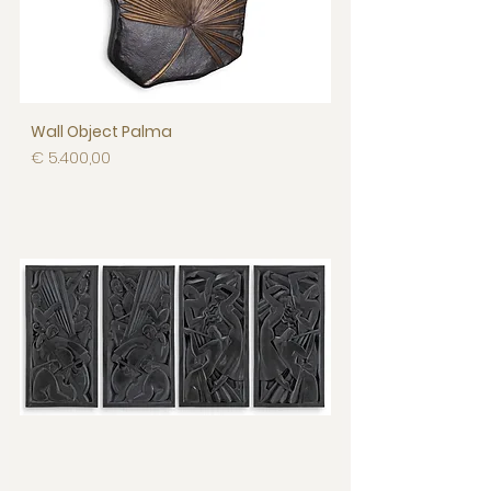
Wall Object Palma
Prijs
€ 5.400,00