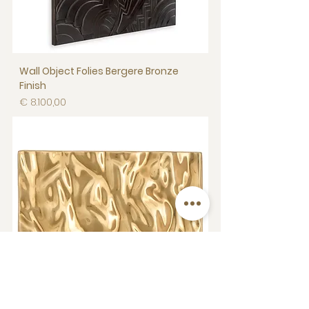
Wall Object Folies Bergere Bronze
Finish
Prijs
€ 8.100,00