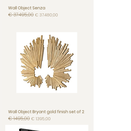
Wall Object Senza
€ 37.495,00
Normale prijs
Verkoopprijs
€ 37.480,00
Wall Object Bryant gold finish set of 2
€ 1.495,00
Normale prijs
Verkoopprijs
€ 1.395,00