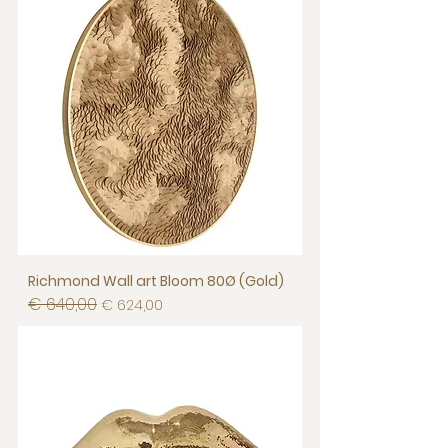
Richmond Wall art Bloom 80Ø (Gold)
€ 640,00
Normale prijs
Verkoopprijs
€ 624,00