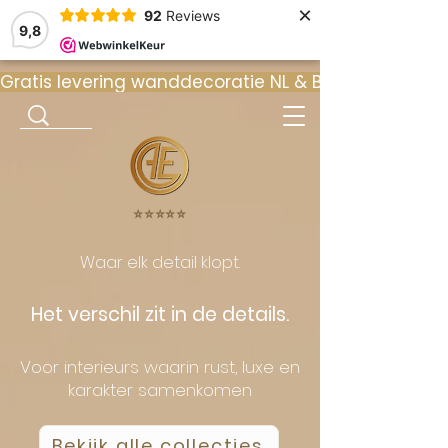
×
92
Reviews
9,8
Gratis levering wanddecoratie NL & BE  •  ⭐ 9
⭐️⭐️⭐️⭐️⭐️
Waar elk detail klopt.
Het verschil zit in de details.
Voor interieurs waarin rust, luxe en
karakter samenkomen
Bekijk alle collecties