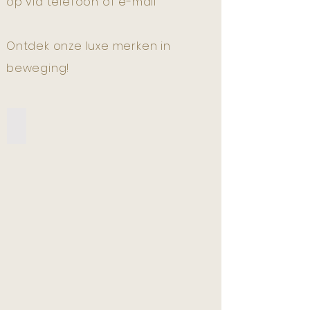
op via
telefoon
of
e-mail
Ontdek onze luxe merken in
beweging!