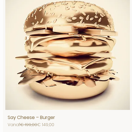
Say Cheese – Burger
Normale prijs
Verkoopprijs
Vanaf
€ 199,00
€ 149,00