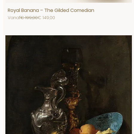
Royal Banana – The Gilded Comedian
Normale prijs
Verkoopprijs
Vanaf
€ 199,00
€ 149,00