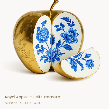
Royal Apple I – Delft Treasure
Normale prijs
Verkoopprijs
Vanaf
€ 199,00
€ 149,00