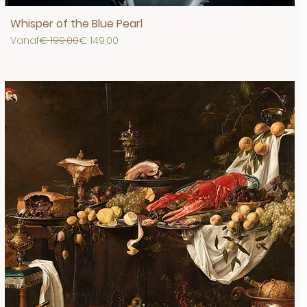
Whisper of the Blue Pearl
Normale prijs
Verkoopprijs
Vanaf
€ 199,00
€ 149,00