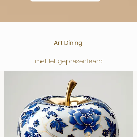
Art Dining
met lef gepresenteerd