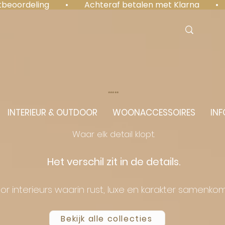
antbeoordeling  •  Achteraf betalen met Klarna  • 
⭐️⭐️⭐️⭐️⭐️
INTERIEUR & OUTDOOR
WOONACCESSOIRES
INF
Waar elk detail klopt.
Het verschil zit in de details.
or interieurs waarin rust, luxe en karakter samenko
Bekijk alle collecties