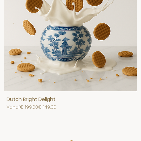
Dutch Bright Delight
Normale prijs
Verkoopprijs
Vanaf
€ 199,00
€ 149,00