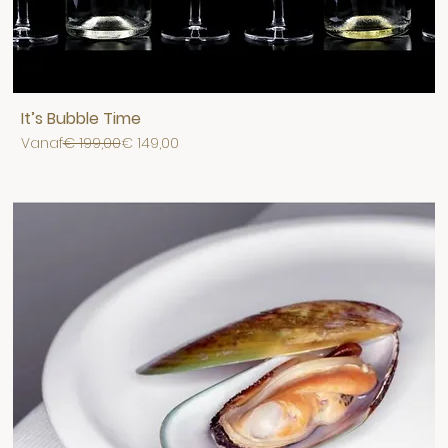
It’s Bubble Time
Normale prijs
Verkoopprijs
Vanaf
€ 199,00
€ 149,00