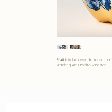
Fruit III
is luxe wanddecoratie met
krachtig Art-Empire karakter.
Het kunstwerk brengt sfeer, pers
interieur. Een opvallend werk v