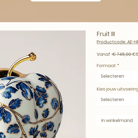
Fruit III
Productcode: AE-H
No
Vanaf
 € 745,00 
€6
Formaat
*
Selecteren
Kies jouw uitvoerin
Selecteren
In winkelmand