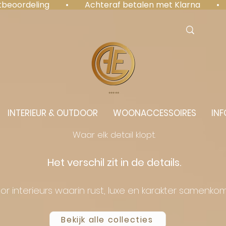
antbeoordeling  •  Achteraf betalen met Klarna  • 
⭐️⭐️⭐️⭐️⭐️
INTERIEUR & OUTDOOR
WOONACCESSOIRES
INF
Waar elk detail klopt.
Het verschil zit in de details.
or interieurs waarin rust, luxe en karakter samenko
Bekijk alle collecties