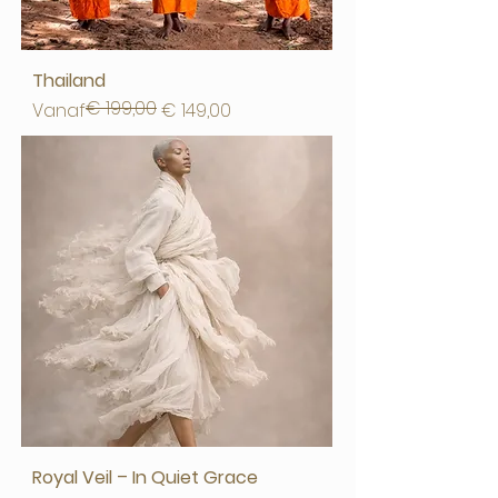
Thailand
€ 199,00
Normale prijs
Verkoopprijs
Vanaf
€ 149,00
Royal Veil – In Quiet Grace