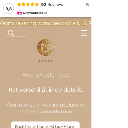
×
92
Reviews
9,8
Gratis levering wanddecoratie NL & BE  •  ⭐ 9
⭐️⭐️⭐️⭐️⭐️
Waar elk detail klopt.
Het verschil zit in de details.
Voor interieurs waarin rust, luxe en
karakter samenkomen
Bekijk alle collecties