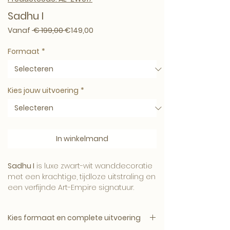
Sadhu I
Normale prijs
Verkoopprijs
Vanaf
 € 199,00 
€149,00
Formaat
*
Kies jouw uitvoering
*
In winkelmand
Sadhu I
is luxe zwart-wit wanddecoratie
met een krachtige, tijdloze uitstraling en
een verfijnde Art-Empire signatuur.
Kies formaat en complete uitvoering