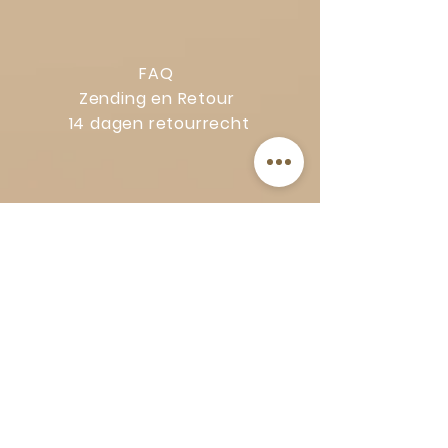
FAQ
Zending en Retour
14 dagen retourrecht
Privacy Policy
Klachtenregeling
Algemene voorwaarden
Volg Art-Empire voor inspiratie en
luxe woonideeën:
Instagram
|
Facebook
| Pinterest |