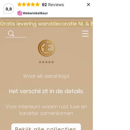
×
92
Reviews
9,8
Gratis levering wanddecoratie NL & BE  •  ⭐ 9
⭐️⭐️⭐️⭐️⭐️
Waar elk detail klopt.
Het verschil zit in de details.
Voor interieurs waarin rust, luxe en
karakter samenkomen
Bekijk alle collecties