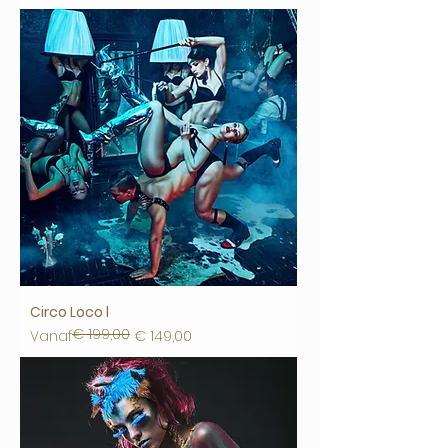
Circo Loco l
€ 199,00
Normale prijs
Verkoopprijs
Vanaf
€ 149,00