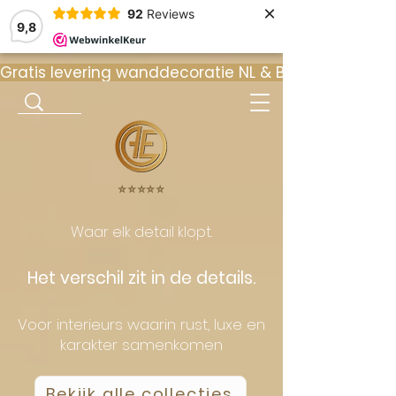
×
92
Reviews
9,8
Gratis levering wanddecoratie NL & BE  •  ⭐ 9
⭐️⭐️⭐️⭐️⭐️
Waar elk detail klopt.
Het verschil zit in de details.
Voor interieurs waarin rust, luxe en
karakter samenkomen
Bekijk alle collecties