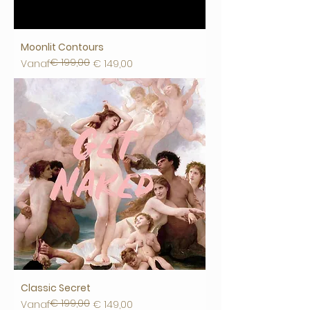
Moonlit Contours
€ 199,00
Normale prijs
Verkoopprijs
Vanaf
€ 149,00
Classic Secret
€ 199,00
Normale prijs
Verkoopprijs
Vanaf
€ 149,00