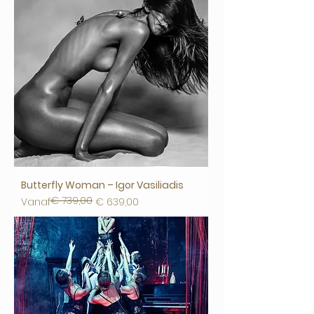
Butterfly Woman – Igor Vasiliadis
€ 739,00
Normale prijs
Verkoopprijs
Vanaf
€ 639,00