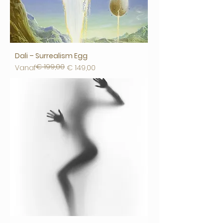
Dali – Surrealism Egg
€ 199,00
Normale prijs
Verkoopprijs
Vanaf
€ 149,00