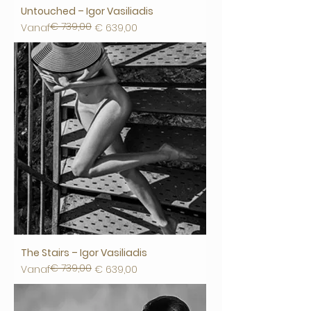
Untouched – Igor Vasiliadis
€ 739,00
Normale prijs
Verkoopprijs
Vanaf
€ 639,00
The Stairs – Igor Vasiliadis
€ 739,00
Normale prijs
Verkoopprijs
Vanaf
€ 639,00