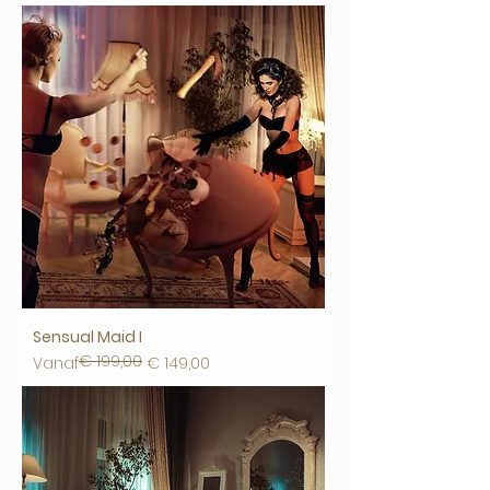
Sensual Maid I
€ 199,00
Normale prijs
Verkoopprijs
Vanaf
€ 149,00