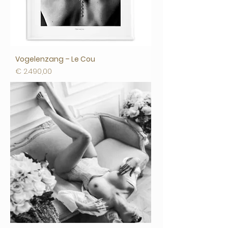
Vogelenzang – Le Cou
Prijs
€ 2.490,00