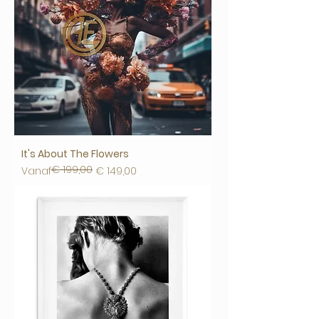
It's About The Flowers
€ 199,00
Normale prijs
Verkoopprijs
Vanaf
€ 149,00