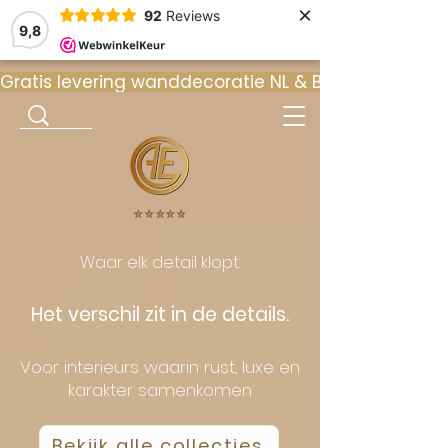
×
92
Reviews
9,8
Gratis levering wanddecoratie NL & BE  •  ⭐ 9
⭐️⭐️⭐️⭐️⭐️
Waar elk detail klopt.
Het verschil zit in de details.
Voor interieurs waarin rust, luxe en
karakter samenkomen
Bekijk alle collecties