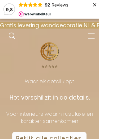
×
92
Reviews
9,8
Gratis levering wanddecoratie NL & BE  •  ⭐ 9
⭐️⭐️⭐️⭐️⭐️
Waar elk detail klopt.
Het verschil zit in de details.
Voor interieurs waarin rust, luxe en
karakter samenkomen
Bekijk alle collecties