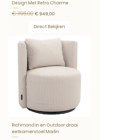
Design Met Retro Charme
€ 1.195,00
Normale prijs
Verkoopprijs
€ 949,00
Direct Bekijken
Richmond In en Outdoor draai
eetkamerstoel Marlin