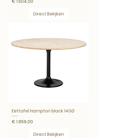
Prijs
€ 1.504,00
Direct Bekijken
Eettafel Hampton black 140Ø
Prijs
€ 1.659,00
Direct Bekijken