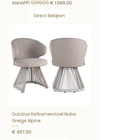
€ 1.299,00
Normale prijs
Verkoopprijs
Vanaf
€ 1.099,00
Direct Bekijken
Outdoor Eetkamerstoel Nuba
Greige Alpine
Prijs
€ 457,00