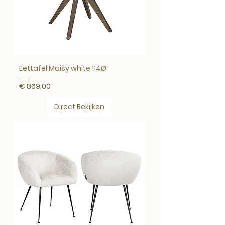
Eettafel Maisy white 114Ø
Prijs
€ 869,00
Direct Bekijken