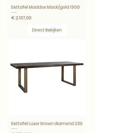
Eettafel Maddox black/gold 130Ø
Prijs
€ 2.137,00
Direct Bekijken
Eettafel Luxor brown diamond 230