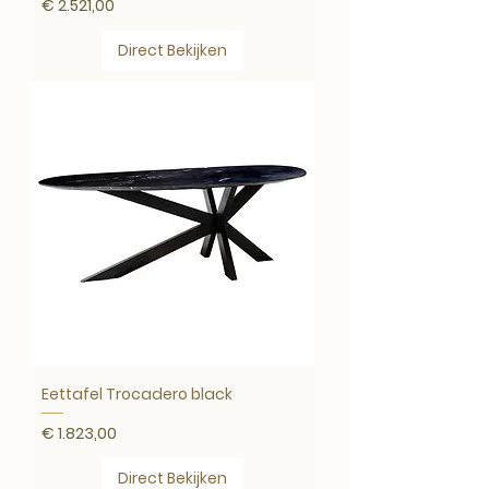
Prijs
€ 2.521,00
Direct Bekijken
Eettafel Trocadero black
Prijs
€ 1.823,00
Direct Bekijken