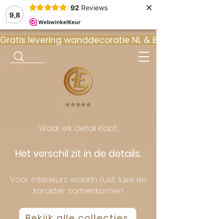
×
92
Reviews
9,8
Gratis levering wanddecoratie NL & BE  •  ⭐ 9
⭐️⭐️⭐️⭐️⭐️
Waar elk detail klopt.
Het verschil zit in de details.
Voor interieurs waarin rust, luxe en
karakter samenkomen
Bekijk alle collecties