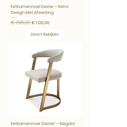
Eetkamerstoel Dexter – Retro
Design Met Afwerking
€ 1.195,00
Normale prijs
Verkoopprijs
€ 1.120,00
Direct Bekijken
Eetkamerstoel 'Dexter' – Elegant