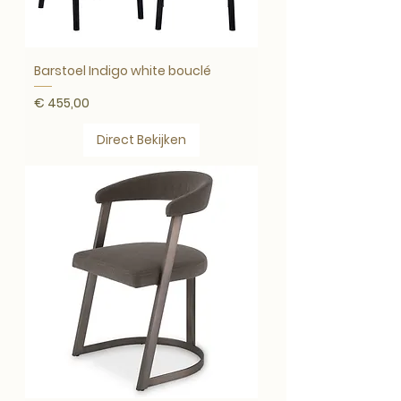
Barstoel Indigo white bouclé
Prijs
€ 455,00
Direct Bekijken