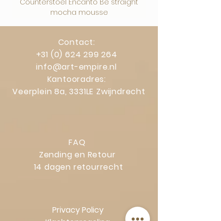
Counterstoel Encanto Be straight
Decoratief object Swi
mocha mousse
Contact:
+31 (0) 624 299 264
info@art-empire.nl
Kantooradres:
Veerplein 8a, 3331LE Zwijndrecht
FAQ
Zending en Retour
14 dagen retourrecht
Privacy Policy