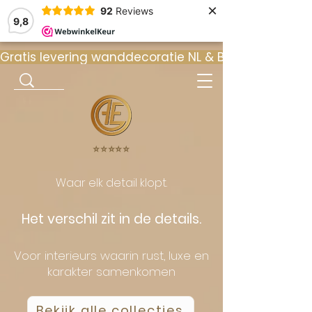
×
92
Reviews
9,8
Gratis levering wanddecoratie NL & BE  •  ⭐ 9
⭐️⭐️⭐️⭐️⭐️
Waar elk detail klopt.
Het verschil zit in de details.
Voor interieurs waarin rust, luxe en
karakter samenkomen
Bekijk alle collecties