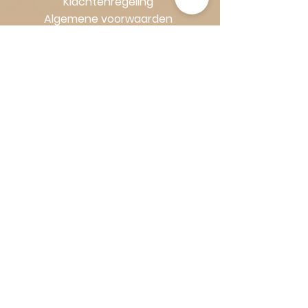
Klachtenregeling
Algemene voorwaarden
Volg Art-Empire voor inspiratie en
luxe woonideeën:
Instagram
|
Facebook
| Pinterest |
Shop veilig en zorgeloos | Betaling
in termijnen met Klarna