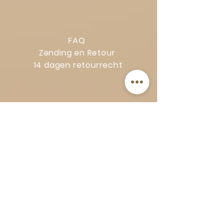
FAQ
Zending en Retour
14 dagen retourrecht
Privacy Policy
Klachtenregeling
Algemene voorwaarden
Volg Art-Empire voor inspiratie en
luxe woonideeën:
Instagram
|
Facebook
| Pinterest |