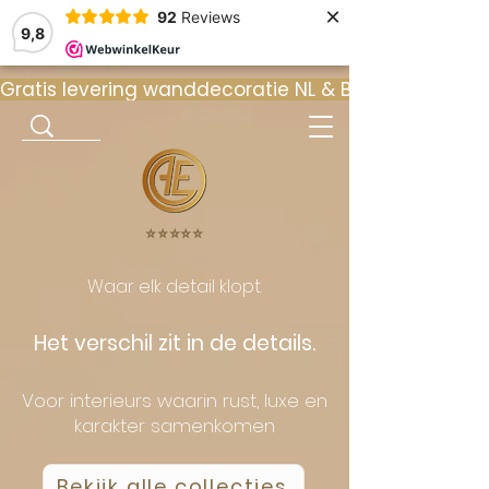
×
92
Reviews
9,8
Gratis levering wanddecoratie NL & BE  •  ⭐ 9
⭐️⭐️⭐️⭐️⭐️
Waar elk detail klopt.
Het verschil zit in de details.
Voor interieurs waarin rust, luxe en
karakter samenkomen
Bekijk alle collecties