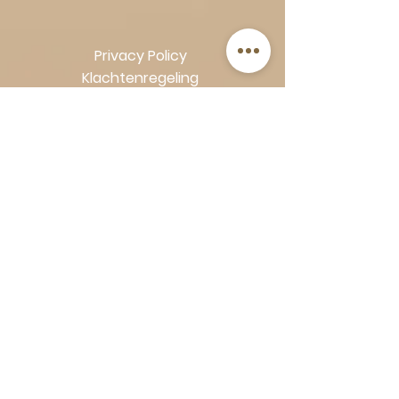
Privacy Policy
Klachtenregeling
Algemene voorwaarden
Volg Art-Empire voor inspiratie en
luxe woonideeën:
Instagram
|
Facebook
| Pinterest |
Shop veilig en zorgeloos | Betaling
in termijnen met Klarna