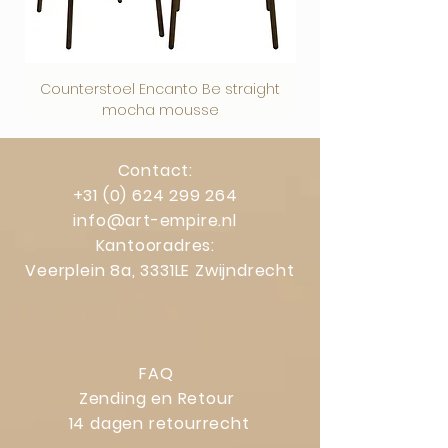
Counterstoel Encanto Be straight
Decoratief object Swi
mocha mousse
Contact:
+31 (0) 624 299 264
info@art-empire.nl
Kantooradres:
Veerplein 8a, 3331LE Zwijndrecht
FAQ
Zending en Retour
14 dagen retourrecht