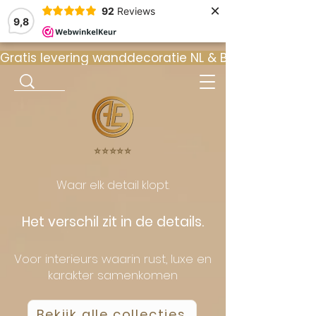
×
92
Reviews
9,8
Gratis levering wanddecoratie NL & BE  •  ⭐ 9
⭐️⭐️⭐️⭐️⭐️
Waar elk detail klopt.
Het verschil zit in de details.
Voor interieurs waarin rust, luxe en
karakter samenkomen
Bekijk alle collecties