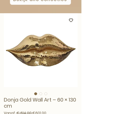
Donja Gold Wall Art – 60 × 130
cm
Normale prijs
Verkoopprijs
Vanaf
 € 614,00 
€601,00