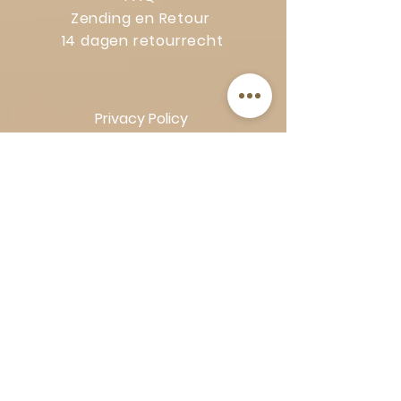
Zending en Retour
14 dagen retourrecht
Privacy Policy
Klachtenregeling
Algemene voorwaarden
Volg Art-Empire voor inspiratie en
luxe woonideeën:
Instagram
|
Facebook
| Pinterest |
Shop veilig en zorgeloos | Betaling
in termijnen met Klarna