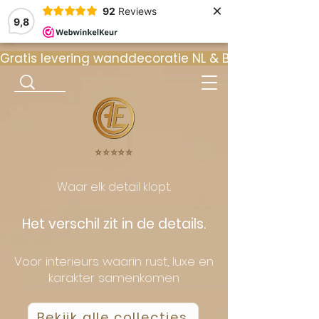
×
92
Reviews
9,8
Gratis levering wanddecoratie NL & BE  •  ⭐ 9
⭐️⭐️⭐️⭐️⭐️
Waar elk detail klopt.
Het verschil zit in de details.
Voor interieurs waarin rust, luxe en
karakter samenkomen
Bekijk alle collecties