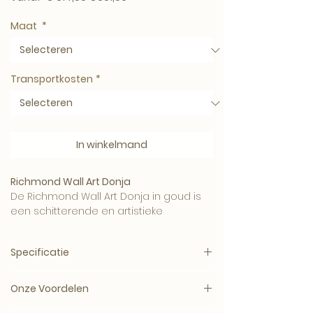
Maat
*
Transportkosten
*
In winkelmand
Richmond Wall Art Donja
De Richmond Wall Art Donja in goud is
een schitterende en artistieke
toevoeging aan jouw interieur.
Specificatie
Met zijn opvallende ontwerp en luxe
afwerking brengt deze wanddecoratie
Artikelnummer
: RI--WA-0036
een vleugje glamour en stijl in elke
Onze Voordelen
Merk
: Richmond Interiors
ruimte.
Materiaal
: Polyresin en handgesneden