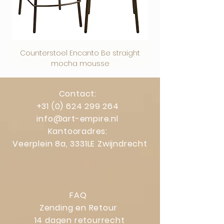
ophangen eenvoudig verwijderen.
Counterstoel Encanto Be straight
Decoratief object Swi
mocha mousse
Contact:
+31 (0) 624 299 264
info@art-empire.nl
Kantooradres:
Veerplein 8a, 3331LE Zwijndrecht
FAQ
Zending en Retour
14 dagen retourrecht