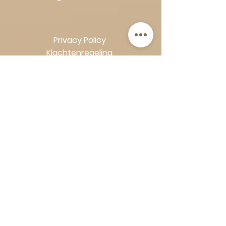
Privacy Policy
Klachtenregeling
Algemene voorwaarden
Volg Art-Empire voor inspiratie en
luxe woonideeën:
Instagram
|
Facebook
| Pinterest |
Shop veilig en zorgeloos | Betaling
in termijnen met Klarna