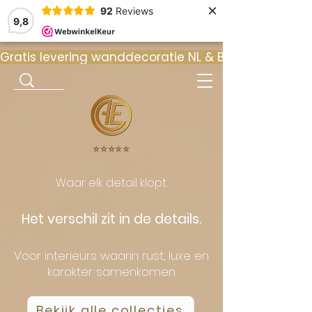
×
92
Reviews
9,8
Gratis levering wanddecoratie NL & BE  •  ⭐ 9
⭐️⭐️⭐️⭐️⭐️
Waar elk detail klopt.
Het verschil zit in de details.
Voor interieurs waarin rust, luxe en
karakter samenkomen
Bekijk alle collecties