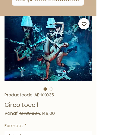
Productcode: AE-KK035
Circo Loco l
Normale prijs
Verkoopprijs
Vanaf
 € 199,00 
€149,00
Formaat
*