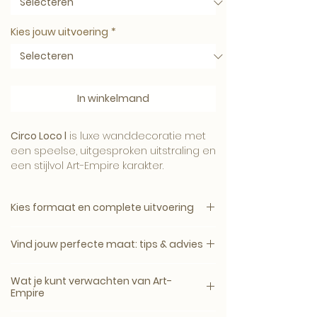
Kies jouw uitvoering
*
In winkelmand
Circo Loco l
is luxe wanddecoratie met
een speelse, uitgesproken uitstraling en
een stijlvol Art-Empire karakter.
Kies formaat en complete uitvoering
Het kunstwerk brengt humor, contrast
1. Kies het gewenste formaat.
en persoonlijkheid in het interieur en
Vind jouw perfecte maat: tips & advies
2. Kies daarna de complete uitvoering.
werkt als opvallende eyecatcher aan
de muur.
Een kunstwerk komt het mooist tot zijn
Canvas, plexiglas en dibond zijn
Wat je kunt verwachten van Art-
recht wanneer het minimaal 2/3 van de
verkrijgbaar zonder lijst of met een
Empire
breedte van je meubel beslaat.
zwarte, witte, naturel eiken of walnoot