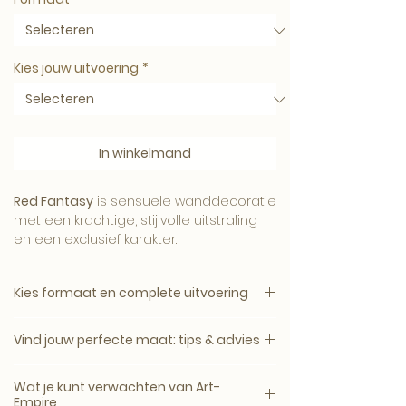
Kies jouw uitvoering
*
In winkelmand
Red Fantasy
is sensuele wanddecoratie
met een krachtige, stijlvolle uitstraling
en een exclusief karakter.
Kies formaat en complete uitvoering
De compositie brengt spanning,
1. Kies het gewenste formaat.
elegantie en verfijning samen en komt
Vind jouw perfecte maat: tips & advies
2. Kies daarna de complete uitvoering.
prachtig tot zijn recht op canvas,
plexiglas, dibond of ArtFrame.
Een kunstwerk komt het mooist tot zijn
Canvas, plexiglas en dibond zijn
Wat je kunt verwachten van Art-
recht wanneer het minimaal 2/3 van de
verkrijgbaar zonder lijst of met een
Empire