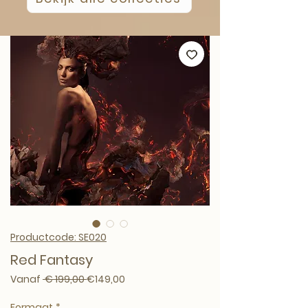
Productcode: SE020
Red Fantasy
Normale prijs
Verkoopprijs
Vanaf
 € 199,00 
€149,00
Formaat
*