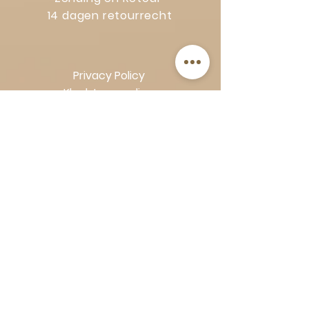
14 dagen retourrecht
Privacy Policy
Klachtenregeling
Algemene voorwaarden
Volg Art-Empire voor inspiratie en
luxe woonideeën:
Instagram
|
Facebook
| Pinterest |
Shop veilig en zorgeloos | Betaling
in termijnen met Klarna