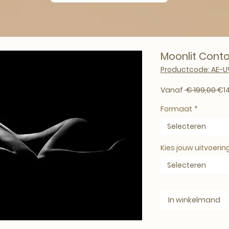
Moonlit Cont
Productcode: AE-
Nor
Vanaf
 € 199,00 
€1
Formaat
*
Selecteren
Kies jouw uitvoerin
Selecteren
In winkelmand