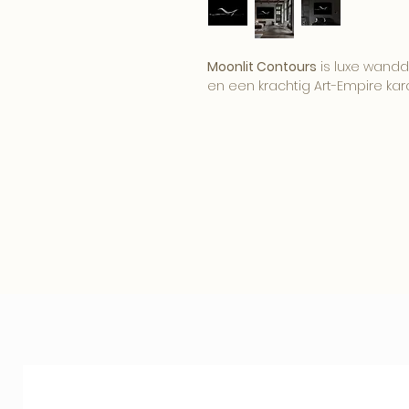
Moonlit Contours
is luxe wandde
en een krachtig Art-Empire kara
Het kunstwerk brengt sfeer, pers
interieur. Een opvallend werk v