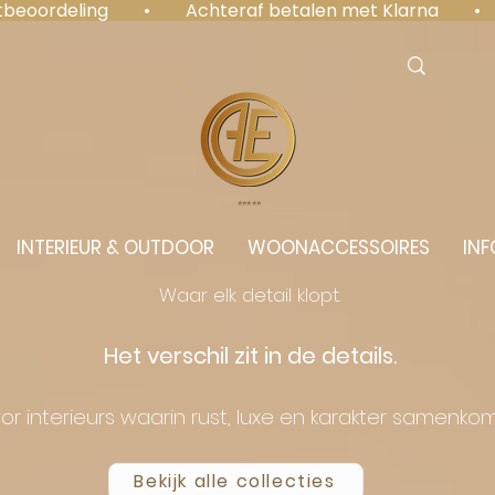
antbeoordeling  •  Achteraf betalen met Klarna  • 
⭐️⭐️⭐️⭐️⭐️
INTERIEUR & OUTDOOR
WOONACCESSOIRES
INF
Waar elk detail klopt.
Het verschil zit in de details.
or interieurs waarin rust, luxe en karakter samenko
Bekijk alle collecties