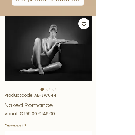
Productcode: AE-ZW044
Naked Romance
Normale prijs
Verkoopprijs
Vanaf
 € 199,00 
€149,00
Formaat
*