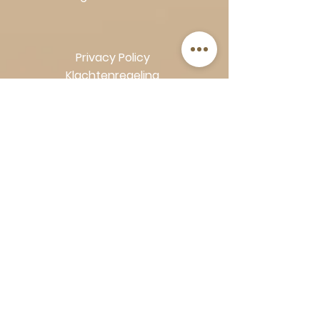
Privacy Policy
Klachtenregeling
Algemene voorwaarden
Volg Art-Empire voor inspiratie en
luxe woonideeën:
Instagram
|
Facebook
| Pinterest |
Shop veilig en zorgeloos | Betaling
in termijnen met Klarna