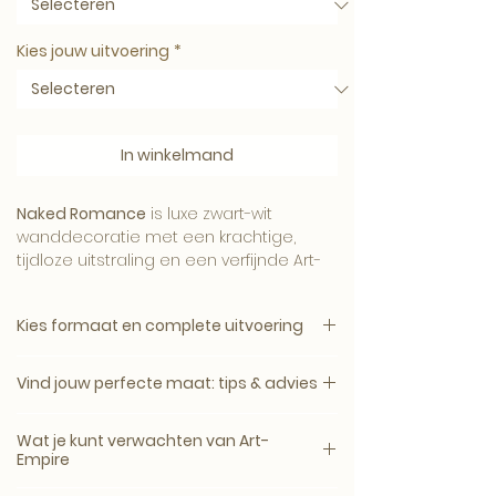
Kies jouw uitvoering
*
In winkelmand
Naked Romance
is luxe zwart-wit
wanddecoratie met een krachtige,
tijdloze uitstraling en een verfijnde Art-
Empire signatuur.
Kies formaat en complete uitvoering
1. Kies het gewenste formaat.
Het contrast tussen licht en donker
Vind jouw perfecte maat: tips & advies
2. Kies daarna de complete uitvoering.
brengt sfeer, diepte en karakter aan de
muur. Een stijlvol kunstwerk voor een
Een kunstwerk komt het mooist tot zijn
Canvas, plexiglas en dibond zijn
Wat je kunt verwachten van Art-
modern, hotel-chique of uitgesproken
recht wanneer het formaat past bij de
verkrijgbaar zonder lijst of met een
Empire
interieur.
muur, het meubel en de ruimte
zwarte, witte, naturel eiken of walnoot
eromheen.