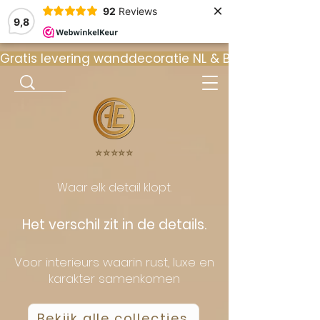
×
92
Reviews
9,8
Gratis levering wanddecoratie NL & BE  •  ⭐ 9
⭐️⭐️⭐️⭐️⭐️
Waar elk detail klopt.
Het verschil zit in de details.
Voor interieurs waarin rust, luxe en
karakter samenkomen
Bekijk alle collecties