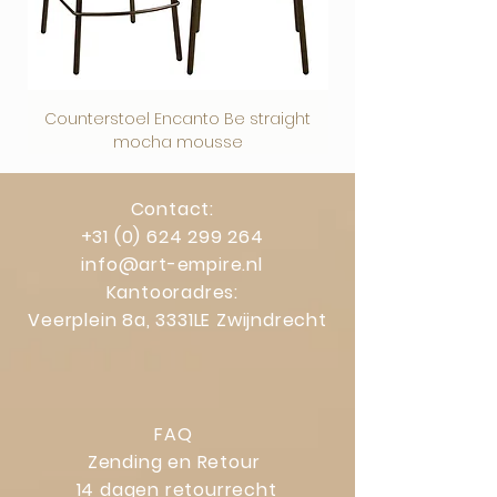
Counterstoel Encanto Be straight
Decoratief object Swi
mocha mousse
Contact:
+31 (0) 624 299 264
info@art-empire.nl
Kantooradres:
Veerplein 8a, 3331LE Zwijndrecht
FAQ
Zending en Retour
14 dagen retourrecht