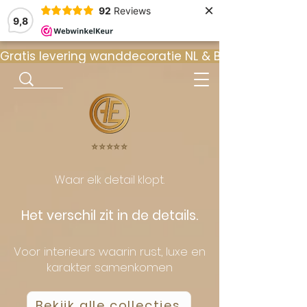
×
92
Reviews
9,8
Gratis levering wanddecoratie NL & BE  •  ⭐ 9
⭐️⭐️⭐️⭐️⭐️
Waar elk detail klopt.
Het verschil zit in de details.
Voor interieurs waarin rust, luxe en
karakter samenkomen
Bekijk alle collecties