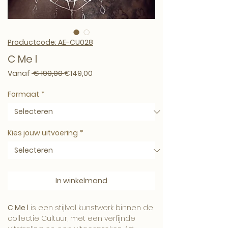
Productcode: AE-CU028
C Me l
Normale prijs
Verkoopprijs
Vanaf
 € 199,00 
€149,00
Formaat
*
Kies jouw uitvoering
*
In winkelmand
C Me l
is een stijlvol kunstwerk binnen de
collectie Cultuur, met een verfijnde