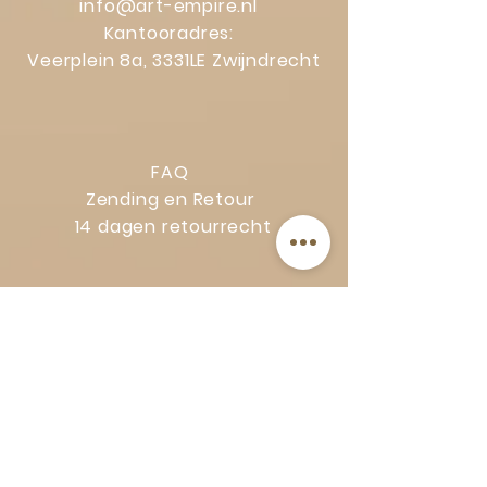
info@art-empire.nl
Kantooradres:
Veerplein 8a, 3331LE Zwijndrecht
FAQ
Zending en Retour
14 dagen retourrecht
Privacy Policy
Klachtenregeling
Algemene voorwaarden
Volg Art-Empire voor inspiratie en
luxe woonideeën: