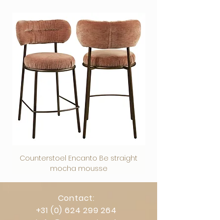
verpakt
Veilig afrekenen via vertrouwde
betaalmethoden.
Counterstoel Encanto Be straight
Decoratief object Swi
mocha mousse
Contact:
+31 (0) 624 299 264