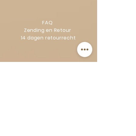
FAQ
Zending en Retour
14 dagen retourrecht
Privacy Policy
Klachtenregeling
Algemene voorwaarden
Volg Art-Empire voor inspiratie en
luxe woonideeën:
Instagram
|
Facebook
| Pinterest |