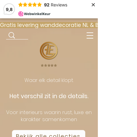
×
92
Reviews
9,8
Gratis levering wanddecoratie NL & BE  •  ⭐ 9
⭐️⭐️⭐️⭐️⭐️
Waar elk detail klopt.
Het verschil zit in de details.
Voor interieurs waarin rust, luxe en
karakter samenkomen
Bekijk alle collecties