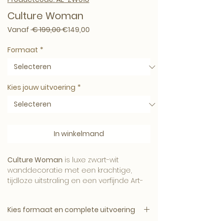
Culture Woman
Normale prijs
Verkoopprijs
Vanaf
 € 199,00 
€149,00
Formaat
*
Kies jouw uitvoering
*
In winkelmand
Culture Woman
is luxe zwart-wit
wanddecoratie met een krachtige,
tijdloze uitstraling en een verfijnde Art-
Empire signatuur.
Kies formaat en complete uitvoering