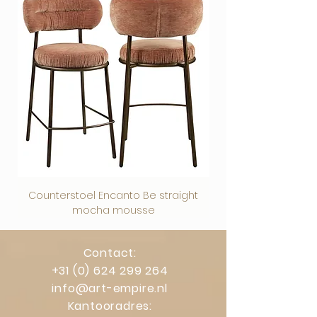
Counterstoel Encanto Be straight
Decoratief object Swi
mocha mousse
Contact:
+31 (0) 624 299 264
info@art-empire.nl
Kantooradres: