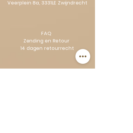
Veerplein 8a, 3331LE Zwijndrecht
FAQ
Zending en Retour
14 dagen retourrecht
Privacy Policy
Klachtenregeling
Algemene voorwaarden
Volg Art-Empire voor inspiratie en
luxe woonideeën:
Instagram
|
Facebook
| Pinterest |