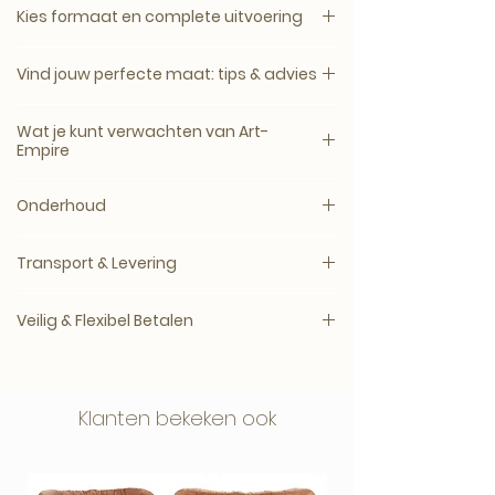
Kies formaat en complete uitvoering
1. Kies het gewenste formaat.
Vind jouw perfecte maat: tips & advies
2. Kies daarna de complete uitvoering.
Het beeld brengt sfeer, karakter en luxe
Een kunstwerk komt het mooist tot zijn
Canvas, plexiglas en dibond zijn
Wat je kunt verwachten van Art-
aan de muur en komt mooi tot zijn
recht wanneer het formaat past bij de
verkrijgbaar zonder lijst of met een
Empire
recht in een modern, hotel-chique of
muur, het meubel en de ruimte
zwarte, witte, naturel eiken of walnoot
artistiek interieur.
eromheen.
Elk kunstwerk wordt speciaal voor jou
houten lijst.
Onderhoud
geproduceerd na bestelling, in de
Bij twijfel adviseren wij vaak een maat
gekozen maat, materiaalsoort en
ArtFrame™ is een compleet akoestisch
Plexiglas, Dibond en ArtFrame™
groter. Wanddecoratie wordt aan de
afwerking.
Transport & Levering
doek inclusief aluminium frame in zwart,
Reinigen met een droge
muur meestal kleiner ervaren dan
wit, goud of zilver.
microvezeldoek. Geen glasreiniger,
vooraf gedacht.
Productietijd
Galerie- en museumkwaliteit
alcohol of schuurmiddelen gebruiken.
Veilig & Flexibel Betalen
3–14 werkdagen, afhankelijk van
Artikelnummer voor een los wisseldoek:
materiaal en oplage.
Intense kleuren, rijke diepte en een luxe
AE-CU018
Achteraf betalen met Klarna
Canvas
uitstraling
Voorzichtig afstoffen met een zachte,
Je kunstwerk wordt zorgvuldig verpakt
In 3 termijnen betalen zonder rente (NL)
droge doek.
Klanten bekeken ook
en veilig verzonden.
Zorgvuldig geproduceerd en netjes
verpakt
Veilig afrekenen via vertrouwde
betaalmethoden.