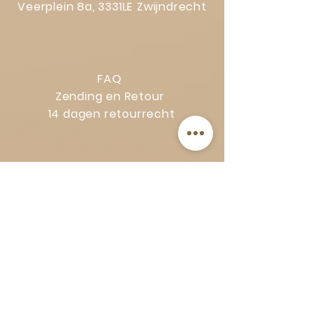
Veerplein 8a, 3331LE Zwijndrecht
FAQ
Zending en Retour
14 dagen retourrecht
Privacy Policy
Klachtenregeling
Algemene voorwaarden
Volg Art-Empire voor inspiratie en
luxe woonideeën:
Instagram
|
Facebook
| Pinterest |