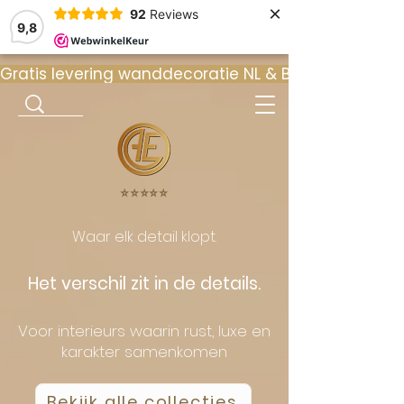
×
92
Reviews
9,8
Gratis levering wanddecoratie NL & BE  •  ⭐ 9
⭐️⭐️⭐️⭐️⭐️
Waar elk detail klopt.
Het verschil zit in de details.
Voor interieurs waarin rust, luxe en
karakter samenkomen
Bekijk alle collecties