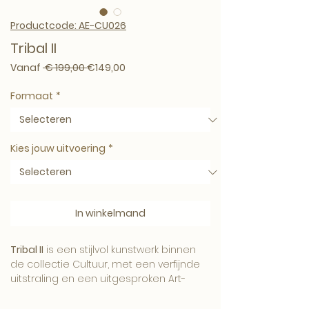
Productcode: AE-CU026
Tribal II
Normale prijs
Verkoopprijs
Vanaf
 € 199,00 
€149,00
Formaat
*
Kies jouw uitvoering
*
In winkelmand
Tribal II
is een stijlvol kunstwerk binnen
de collectie Cultuur, met een verfijnde
uitstraling en een uitgesproken Art-
Empire signatuur.