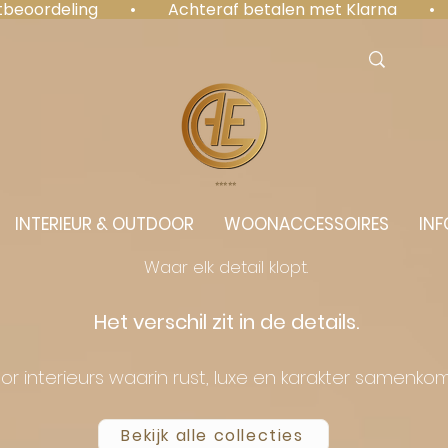
antbeoordeling  •  Achteraf betalen met Klarna  • 
⭐️⭐️⭐️⭐️⭐️
INTERIEUR & OUTDOOR
WOONACCESSOIRES
INF
Waar elk detail klopt.
Het verschil zit in de details.
or interieurs waarin rust, luxe en karakter samenko
Bekijk alle collecties