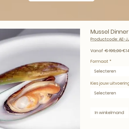
Mussel Dinner
Productcode: AE-J
Nor
Vanaf
 € 199,00 
€1
Formaat
*
Selecteren
Kies jouw uitvoerin
Selecteren
In winkelmand