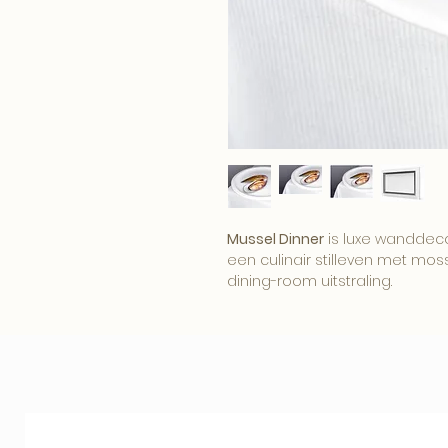
Mussel Dinner
is luxe wanddecor
een culinair stilleven met moss
dining-room uitstraling.
Een opvallend kunstwerk voor k
een interieur waar kunst en c