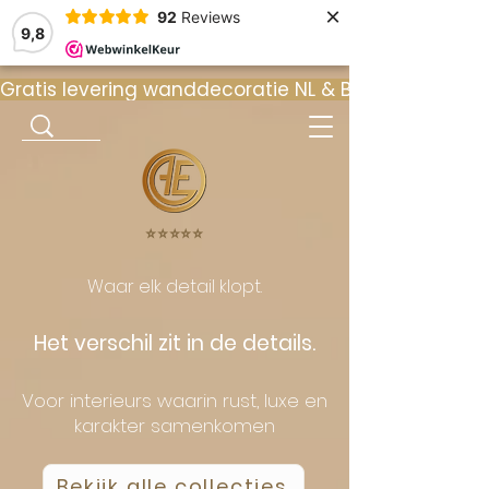
×
92
Reviews
9,8
Gratis levering wanddecoratie NL & BE  •  ⭐ 9
⭐️⭐️⭐️⭐️⭐️
Waar elk detail klopt.
Het verschil zit in de details.
Voor interieurs waarin rust, luxe en
karakter samenkomen
Bekijk alle collecties