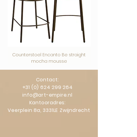
actieve warmtebronnen.
Beschermfolie
Op plexiglas en dibond zit een
beschermfolie. Deze kun je na het
ophangen eenvoudig verwijderen.
Counterstoel Encanto Be straight
Decoratief object Swi
mocha mousse
Contact:
+31 (0) 624 299 264
info@art-empire.nl
Kantooradres:
Veerplein 8a, 3331LE Zwijndrecht