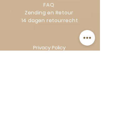
FAQ
Zending en Retour
14 dagen retourrecht
Privacy Policy
Klachtenregeling
Algemene voorwaarden
Volg Art-Empire voor inspiratie en
luxe woonideeën:
Instagram
|
Facebook
| Pinterest |
Shop veilig en zorgeloos | Betaling
in termijnen met Klarna