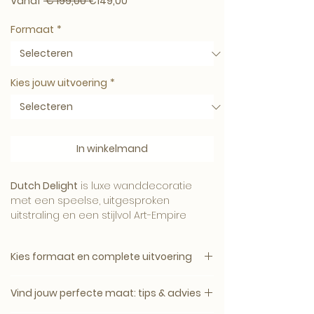
Normale prijs
Verkoopprijs
Vanaf
 € 199,00 
€149,00
Formaat
*
Kies jouw uitvoering
*
In winkelmand
Dutch Delight
is luxe wanddecoratie
met een speelse, uitgesproken
uitstraling en een stijlvol Art-Empire
karakter.
Kies formaat en complete uitvoering
1. Kies het gewenste formaat.
Het kunstwerk brengt humor, contrast
Vind jouw perfecte maat: tips & advies
2. Kies daarna de complete uitvoering.
en persoonlijkheid in het interieur en