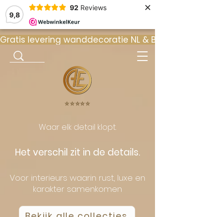
×
92
Reviews
9,8
Gratis levering wanddecoratie NL & BE  •  ⭐ 9
⭐️⭐️⭐️⭐️⭐️
Waar elk detail klopt.
Het verschil zit in de details.
Voor interieurs waarin rust, luxe en
karakter samenkomen
Bekijk alle collecties