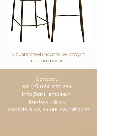
actieve warmtebronnen.
Beschermfolie
Op plexiglas en dibond zit een
beschermfolie. Deze kun je na het
ophangen eenvoudig verwijderen.
Counterstoel Encanto Be straight
Decoratief object Swi
mocha mousse
Contact:
+31 (0) 624 299 264
info@art-empire.nl
Kantooradres:
Veerplein 8a, 3331LE Zwijndrecht