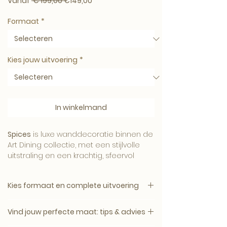
Normale prijs
Verkoopprijs
Vanaf
 € 199,00 
€149,00
Formaat
*
Kies jouw uitvoering
*
In winkelmand
Spices
is luxe wanddecoratie binnen de
Art Dining collectie, met een stijlvolle
uitstraling en een krachtig, sfeervol
karakter.
Kies formaat en complete uitvoering
1. Kies het gewenste formaat.
Het kunstwerk brengt smaak, kleur en
Vind jouw perfecte maat: tips & advies
2. Kies daarna de complete uitvoering.
verfijning in het interieur — een echte