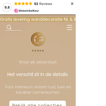
×
92
Reviews
9,8
Gratis levering wanddecoratie NL & BE  •  ⭐ 9
⭐️⭐️⭐️⭐️⭐️
Waar elk detail klopt.
Het verschil zit in de details.
Voor interieurs waarin rust, luxe en
karakter samenkomen
Bekijk alle collecties