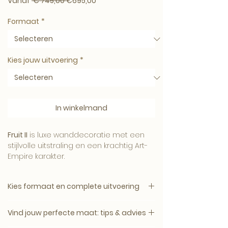
Normale prijs
Verkoopprijs
Vanaf
 € 745,00 
€695,00
Formaat
*
Kies jouw uitvoering
*
In winkelmand
Fruit II
is luxe wanddecoratie met een
stijlvolle uitstraling en een krachtig Art-
Empire karakter.
Kies formaat en complete uitvoering
Het kunstwerk brengt sfeer,
1. Kies het gewenste formaat.
persoonlijkheid en exclusiviteit in het
Vind jouw perfecte maat: tips & advies
2. Kies daarna de complete uitvoering.
interieur. Een opvallend werk voor wie