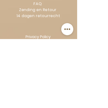
FAQ
Zending en Retour
14 dagen retourrecht
Privacy Policy
Klachtenregeling
Algemene voorwaarden
Volg Art-Empire voor inspiratie en
luxe woonideeën:
Instagram
|
Facebook
| Pinterest |
Shop veilig en zorgeloos | Betaling
in termijnen met Klarna