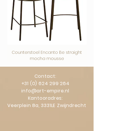
Counterstoel Encanto Be straight
Decoratief object Swi
mocha mousse
Contact:
+31 (0) 624 299 264
info@art-empire.nl
Kantooradres:
Veerplein 8a, 3331LE Zwijndrecht