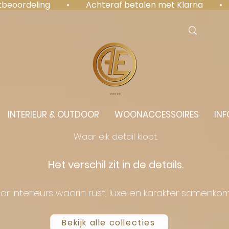
antbeoordeling  •  Achteraf betalen met Klarna  • 
⭐️⭐️⭐️⭐️⭐️
INTERIEUR & OUTDOOR
WOONACCESSOIRES
INF
Waar elk detail klopt.
Het verschil zit in de details.
or interieurs waarin rust, luxe en karakter samenko
Bekijk alle collecties