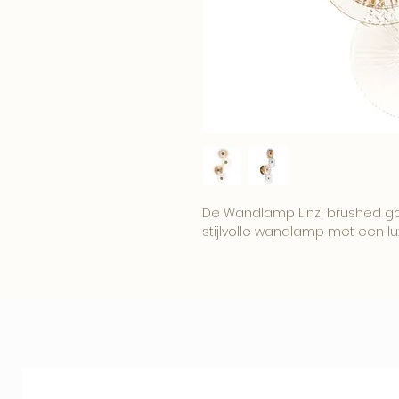
De Wandlamp Linzi brushed gol
stijlvolle wandlamp met een lux
Het ontwerp brengt sfeer, warm
zich mooi combineren met me
woonaccessoires.
Een verfijnde keuze voor interie
functioneel is, maar ook echt 