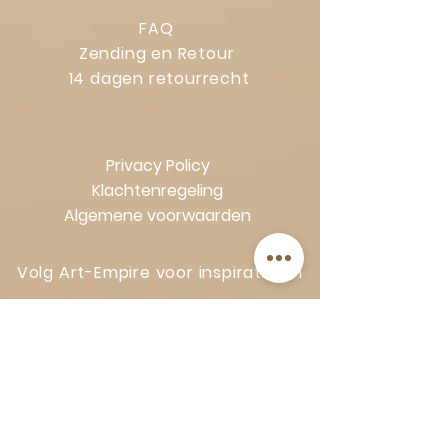
FAQ
Zending en Retour
14 dagen retourrecht
Privacy Policy
Klachtenregeling
Algemene voorwaarden
Volg Art-Empire voor inspiratie en
luxe woonideeën:
Instagram
|
Facebook
| Pinterest |
Shop veilig en zorgeloos | Betaling