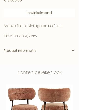
Prijs
€ 3.500,00
In winkelmand
Bronze finish | vintage brass finish
100 x 100 x D. 4,5 cm
Product informatie
Merk: Eichholtz
Afmetingen: 100 x 100 x D. 4,5 cm per
piece
Klanten bekeken ook
Gewicht: 152kg
Kleur: Bronze finish
Materiaal: Bronze
Levertijd: Binnen 1 week - Mits op
voorraad.