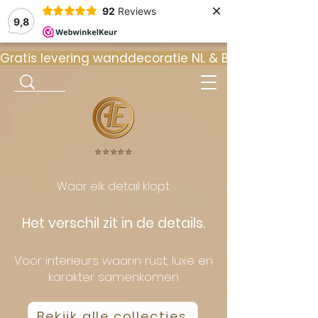
×
92
Reviews
9,8
Gratis levering wanddecoratie NL & BE  •  ⭐ 9
⭐️⭐️⭐️⭐️⭐️
Waar elk detail klopt.
Het verschil zit in de details.
Voor interieurs waarin rust, luxe en
karakter samenkomen
Bekijk alle collecties