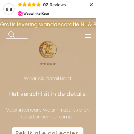
×
92
Reviews
9,8
Gratis levering wanddecoratie NL & BE  •  ⭐ 9
⭐️⭐️⭐️⭐️⭐️
Waar elk detail klopt.
Het verschil zit in de details.
Voor interieurs waarin rust, luxe en
karakter samenkomen
Bekijk alle collecties