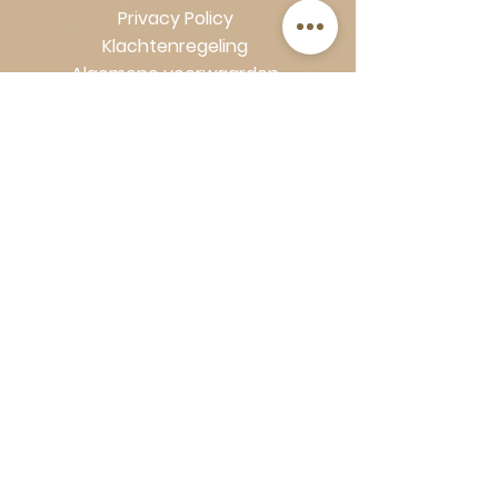
Privacy Policy
Klachtenregeling
Algemene voorwaarden
Volg Art-Empire voor inspiratie en
luxe woonideeën:
Instagram
|
Facebook
| Pinterest |
Shop veilig en zorgeloos | Betaling
in termijnen met Klarna