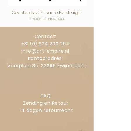
Counterstoel Encanto Be straight
Decoratief object Swi
mocha mousse
Contact:
+31 (0) 624 299 264
info@art-empire.nl
Kantooradres:
Veerplein 8a, 3331LE Zwijndrecht
FAQ
Zending en Retour
14 dagen retourrecht