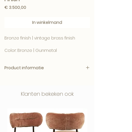
Prijs
€ 3.500,00
In winkelmand
Bronze finish | vintage brass finish
Color: Bronze | Gunmetal
100 x 100 x D. 4,5 cm
Product informatie
Merk: Eichholtz
Afmetingen: 100 x 100 x D. 4,5 cm per
piece
Klanten bekeken ook
Gewicht: 152kg
Kleur: Bronze finish
Materiaal: Bronze
Levertijd: Binnen 1 week - Mits op
voorraad.