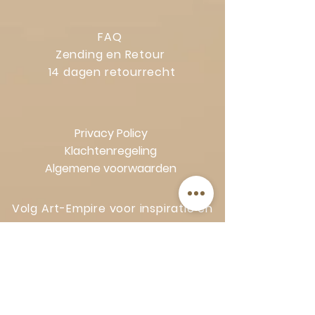
FAQ
Zending en Retour
14 dagen retourrecht
Privacy Policy
Klachtenregeling
Algemene voorwaarden
Volg Art-Empire voor inspiratie en
luxe woonideeën:
Instagram
|
Facebook
| Pinterest |
Shop veilig en zorgeloos | Betaling