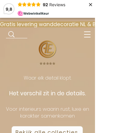
×
92
Reviews
9,8
Gratis levering wanddecoratie NL & BE  •  ⭐ 9
⭐️⭐️⭐️⭐️⭐️
Waar elk detail klopt.
Het verschil zit in de details.
Voor interieurs waarin rust, luxe en
karakter samenkomen
Bekijk alle collecties