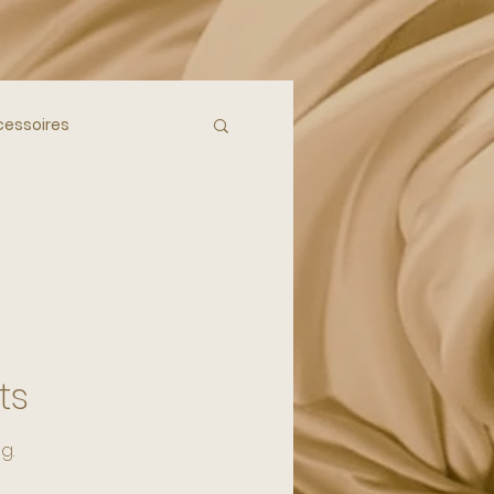
essoires
ieur Inspiratie
anje
Mediterraan
ts
g.
ccessoires