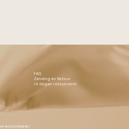
ecoratie
Antieke Interieurstukken
Gewei Lampen
FAQ
Zending en Retour
14 dagen retourrecht
luxe woonideeën: