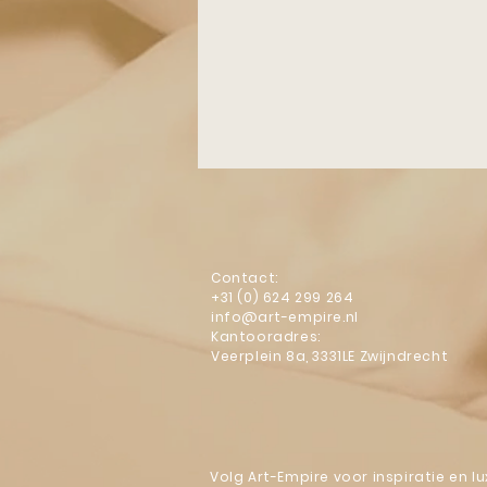
Opgezette Dieren
Unieke D
Contact:
+31 (0) 624 299 264
info@art-empire.nl
Kantooradres:
Veerplein 8a, 3331LE Zwijndrecht
Volg Art-Empire voor inspiratie en 