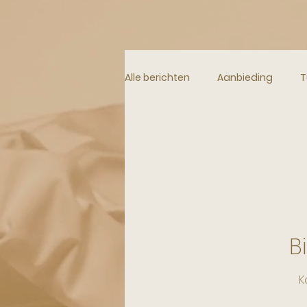
Alle berichten
Aanbieding
T
Plaids en Sierkussens
Pott
Gooische Vrouwen Stijl
Lux
B
Lifestyle
Vakantie huizen
K
Verhuizen naar het buitenland