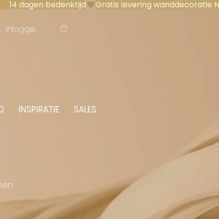
 14 dagen bedenktijd
Inloggen
O
INSPIRATIE
SALES
men