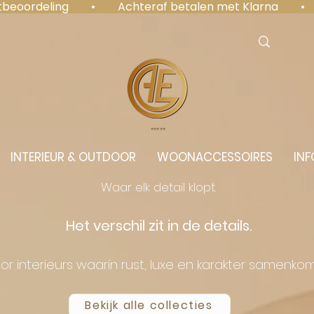
antbeoordeling  •  Achteraf betalen met Klarna  • 
⭐️⭐️⭐️⭐️⭐️
INTERIEUR & OUTDOOR
WOONACCESSOIRES
INF
Waar elk detail klopt.
Het verschil zit in de details.
or interieurs waarin rust, luxe en karakter samenko
Bekijk alle collecties