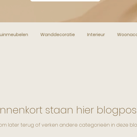
uinmeubelen
Wanddecoratie
Interieur
Woonacc
en en Vazen
Kerstdecoratie
Sfeerverlichting
Inter
e Woondecoratie
Wonen in Spanje
Verhuizen naar Sp
innenkort staan hier blogpos
Vakantie
Spanje
Droomhuis
Huis Huren
om later terug of verken andere categorieën in deze blo
Wonen in Spanje
Antieke Meubelen
Unieke Woona