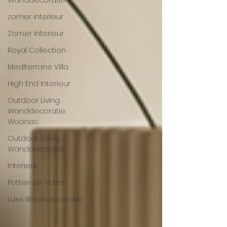
Wanddecoratie
zomer interieur
Zomer Interieur
Royal Collection
Mediterrane Villa
High End Interieur
Outdoor Living
Wanddecoratie
Woonac
Outdoor Living,
Wanddecoratie,
Interieur
Potten en Vazen
Luxe Woondecoratie