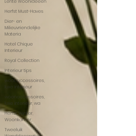
Lente Woonideeën
Herfst Must-Haves
Dier- en
Milieuvriendelijke
Materia
Hotel Chique
Interieur
Royal Collection
Interieur tips
woonaccessoires,
luxe interieur
woonaccessoires,
luxe interieur, wa
Herfst, Winter,
Woonkamer,
Tweeluik