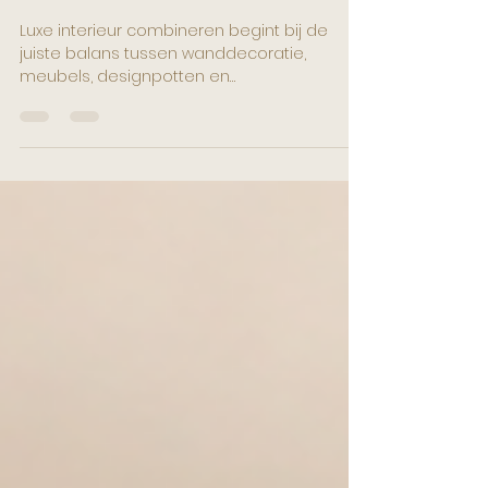
meubels en
woonaccessoires
Luxe interieur combineren begint bij de
juiste balans tussen wanddecoratie,
meubels, designpotten en
woonaccessoires. Ontdek hoe je een hotel-
chique totaalbeeld creëert met Art-Empire.