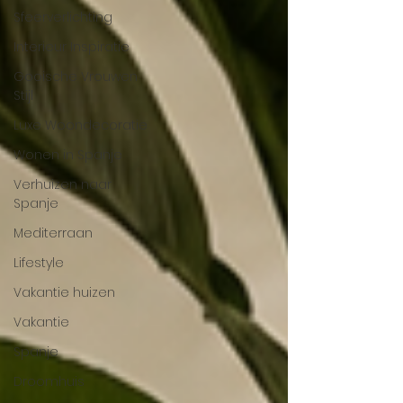
Sfeerverlichting
Interieur Inspiratie
Gooische Vrouwen
Stijl
Luxe Woondecoratie
Wonen in Spanje
Verhuizen naar
Spanje
Mediterraan
Lifestyle
Vakantie huizen
Vakantie
Spanje
Droomhuis