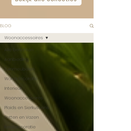
BLOG
Woonaccessoires
Alle berichten
Aanbieding
Tuinmeubelen
Wanddecoratie
Interieur
Woonaccessoires
Plaids en Sierkussens
Potten en Vazen
Kerstdecoratie