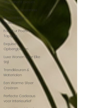
statement pieces
High-End Decoratie
Limited Edition
Collecties
Faux Fur Poefs &
Tapijten
Exquise
Opbergboxen
Luxe Wonen voor Elke
Stijl
Trendkleuren &
Materialen
Een Warme Sfeer
Creëren
Perfecte Cadeaus
voor Interieurlief