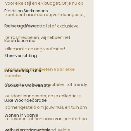
voor elke stijl en elk budget. Of je nu op 
Plaids en Sierkussens
zoek bent naar een stijlvolle loungeset, 
Potten en Vazen
een elegante eettafel of exclusieve 
terrasmeubelen, wij hebben het 
Kerstdecoratie
allemaal – en nog veel meer!
Sfeerverlichting
Exclusieve meubelen voor elke 
Interieur Inspiratie
ruimte
Van tijdloze designmeubelen tot trendy 
Gooische Vrouwen Stijl
outdoor loungesets, onze collectie is 
Luxe Woondecoratie
samengesteld om jouw huis en tuin om 
Wonen in Spanje
te toveren tot een oase van comfort en 
Verhuizen naar Spanje
stijl. Of je nu in Nederland, België, 