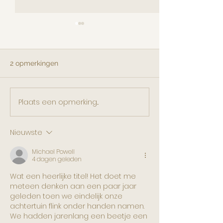
2 opmerkingen
Plaats een opmerking...
Wonen in Spanje: Jouw
Ontdek de Sch
Droomhuis Wacht!
van Onze Prach
Potten en Vaze
Nieuwste
Michael Powell
4 dagen geleden
Wat een heerlijke titel! Het doet me 
meteen denken aan een paar jaar 
geleden toen we eindelijk onze 
achtertuin flink onder handen namen. 
We hadden jarenlang een beetje een 