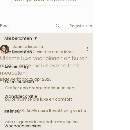
Post
Registreren
Alle berichten
Joanna Isabella
Alle berichten
2 apr 2025
2 minuten om te lezen
Ultieme luxe voor binnen en buiten:
ontdek onze exclusieve collectie
Aanbieding
meubelen!
Bijgewerkt op:
22 apr 2025
Tuinmeubelen
Creëer een droominterieur en een 
Wanddecoratie
buitenruimte die luxe en comfort 
ademt. Bij Art-Empire Royal Living vind je 
Interieur
een uitgebreide collectie meubelen 
Woonaccessoires