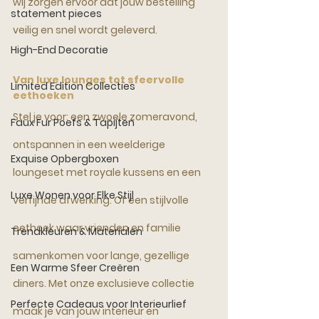
wij zorgen ervoor dat jouw bestelling 
statement pieces
veilig en snel wordt geleverd.
High-End Decoratie
Van luxe lounges tot sfeervolle 
Limited Edition Collecties
eethoeken
Stel je voor: een zwoele zomeravond, 
Faux Fur Poefs & Tapijten
ontspannen in een weelderige 
Exquise Opbergboxen
loungeset met royale kussens en een 
Luxe Wonen voor Elke Stijl
verfijnde afwerking. Of een stijlvolle 
eethoek waar vrienden en familie 
Trendkleuren & Materialen
samenkomen voor lange, gezellige 
Een Warme Sfeer Creëren
diners. Met onze exclusieve collectie 
Perfecte Cadeaus voor Interieurlief
maak je van jouw interieur en 