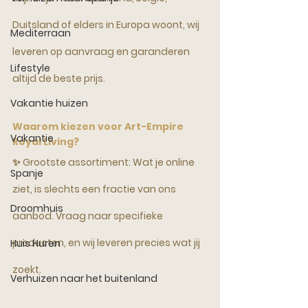
Duitsland of elders in Europa woont, wij 
Mediterraan
leveren op aanvraag en garanderen 
Lifestyle
altijd de beste prijs.
Vakantie huizen
Waarom kiezen voor Art-Empire 
Vakantie
Royal Living?
✨ 
Grootste assortiment:
 Wat je online 
Spanje
ziet, is slechts een fractie van ons 
Droomhuis
aanbod. Vraag naar specifieke 
producten, en wij leveren precies wat jij 
Huis Huren
zoekt.
Verhuizen naar het buitenland