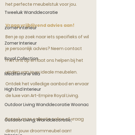
het perfecte meubelstuk voor jou.
Tweeluik Wanddecoratie
Vraag vrijblijvend advies aan!
zomer interieur
Ben je op zoek naar iets specifieks of wil 
Zomer Interieur
je persoonlijk advies? Neem contact 
Royal Collection
met ons op en laat ons helpen bij het 
vinden van jouw ideale meubelen. 
Mediterrane Villa
Ontdek het volledige aanbod en ervaar 
High End Interieur
de luxe van Art-Empire Royal Living.
Outdoor Living Wanddecoratie Woonac
Bezoek onze collectie online of vraag 
Outdoor Living, Wanddecoratie,
direct jouw droommeubel aan!