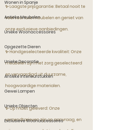
Wonen in Spanje
✨ 
Laagste prijsgarantie:
 Betaal nooit te 
Antieke Meubelen
veel voor luxe meubelen en geniet van 
onze exclusieve aanbiedingen.
Unieke Woonaccessoires
Opgezette Dieren
✨ 
Handgeselecteerde kwaliteit:
 Onze 
Unieke Decoratie
meubelen zijn met zorg geselecteerd 
en vervaardigd uit duurzame, 
Antieke Interieurstukken
hoogwaardige materialen.
Gewei Lampen
Unieke Objecten
✨ 
Op maat geleverd:
 Onze 
verzendtarieven zijn op aanvraag, en 
Exclusieve Woonaccessoires