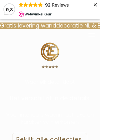
×
92
Reviews
9,8
Gratis levering wanddecoratie NL & BE  •  ⭐ 9
⭐️⭐️⭐️⭐️⭐️
Waar elk detail klopt.
Het verschil zit in de details.
Voor interieurs waarin rust, luxe en
karakter samenkomen
Bekijk alle collecties