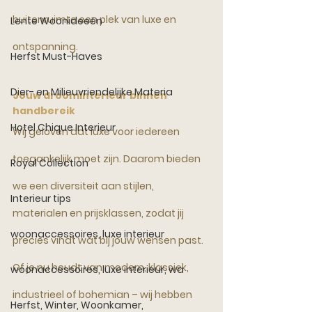
buitenruimte een plek van luxe en 
Lente Woonideeën
ontspanning.
Herfst Must-Haves
Dier- en Milieuvriendelijke Materia
Jouw droominterieur binnen 
handbereik
Hotel Chique Interieur
Wij geloven dat luxe voor iedereen 
toegankelijk moet zijn. Daarom bieden 
Royal Collection
we een diversiteit aan stijlen, 
Interieur tips
materialen en prijsklassen, zodat jij 
woonaccessoires, luxe interieur
precies vindt wat bij jouw wensen past. 
Of je nu houdt van modern, klassiek, 
woonaccessoires, luxe interieur, wa
industrieel of bohemian – wij hebben 
Herfst, Winter, Woonkamer,