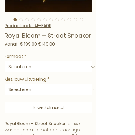
Productcode: AE-FA011
Royal Bloom – Street Sneaker
Normale prijs
Verkoopprijs
Vanaf
 € 199,00 
€149,00
Formaat
*
Kies jouw uitvoering
*
In winkelmand
Royal Bloom – Street Sneaker
is luxe
wanddecoratie met een krachtige