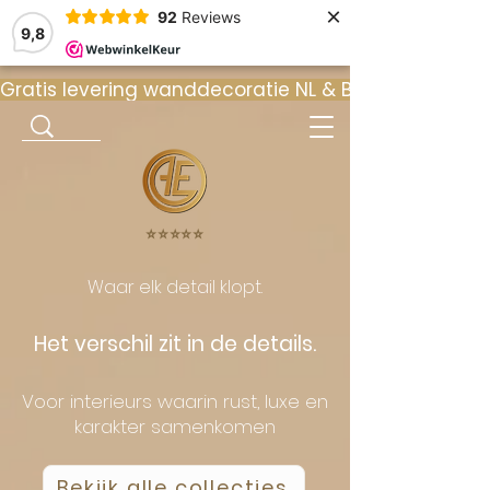
×
92
Reviews
9,8
Gratis levering wanddecoratie NL & BE  •  ⭐ 9
⭐️⭐️⭐️⭐️⭐️
Waar elk detail klopt.
Het verschil zit in de details.
Voor interieurs waarin rust, luxe en
karakter samenkomen
Bekijk alle collecties