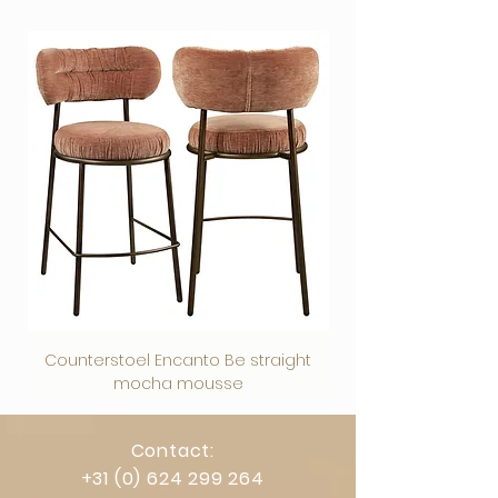
uitvoering die jij kiest
Veilig afrekenen via vertrouwde
betaalmethoden.
Zorgvuldig verpakt en veilig verzonden
Counterstoel Encanto Be straight
Decoratief object Swi
mocha mousse
Contact:
+31 (0) 624 299 264