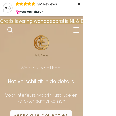
×
92
Reviews
9,8
Gratis levering wanddecoratie NL & BE  •  ⭐ 9
⭐️⭐️⭐️⭐️⭐️
Waar elk detail klopt.
Het verschil zit in de details.
Voor interieurs waarin rust, luxe en
karakter samenkomen
Bekijk alle collecties