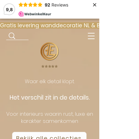
×
92
Reviews
9,8
Gratis levering wanddecoratie NL & BE  •  ⭐ 9
⭐️⭐️⭐️⭐️⭐️
Waar elk detail klopt.
Het verschil zit in de details.
Voor interieurs waarin rust, luxe en
karakter samenkomen
Bekijk alle collecties