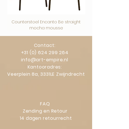
gelden.
Counterstoel Encanto Be straight
Decoratief object Swi
mocha mousse
Contact:
+31 (0) 624 299 264
info@art-empire.nl
Kantooradres:
Veerplein 8a, 3331LE Zwijndrecht
FAQ
Zending en Retour
14 dagen retourrecht