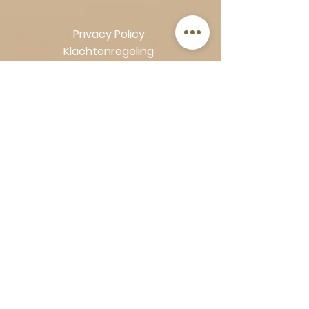
Privacy Policy
Klachtenregeling
Algemene voorwaarden
Volg Art-Empire voor inspiratie en
luxe woonideeën:
Instagram
|
Facebook
| Pinterest |
Shop veilig en zorgeloos | Betaling
in termijnen met Klarna