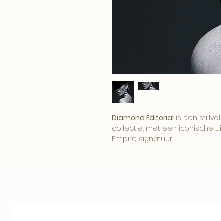
Diamond Editorial
is een stijlv
collectie, met een iconische uit
Empire signatuur.
Het beeld brengt sfeer, allur
zijn recht in een modern, hotel