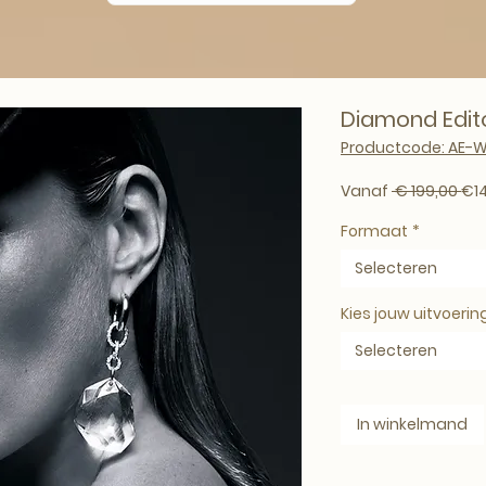
Diamond Edito
Productcode: AE-W
Nor
Vanaf
 € 199,00 
€1
Formaat
*
Selecteren
Kies jouw uitvoerin
Selecteren
In winkelmand