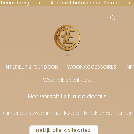
antbeoordeling  •  Achteraf betalen met Klarna  • 
⭐️⭐️⭐️⭐️⭐️
INTERIEUR & OUTDOOR
WOONACCESSOIRES
INF
Waar elk detail klopt.
Het verschil zit in de details.
or interieurs waarin rust, luxe en karakter samenko
Bekijk alle collecties