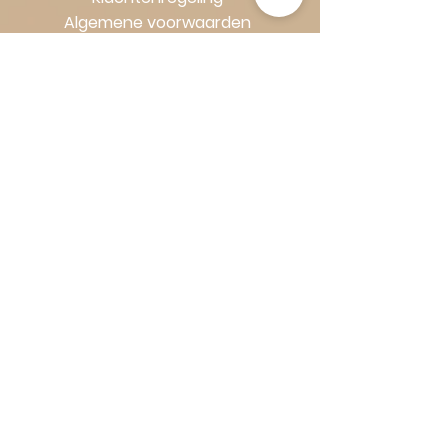
Algemene voorwaarden
Volg Art-Empire voor inspiratie en
luxe woonideeën:
Instagram
|
Facebook
| Pinterest |
Shop veilig en zorgeloos | Betaling
in termijnen met Klarna