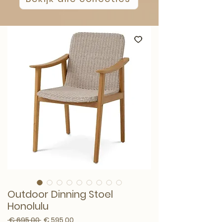
Outdoor Dinning Stoel
Honolulu
Normale prijs
Verkoopprijs
 € 695,00 
€ 595,00