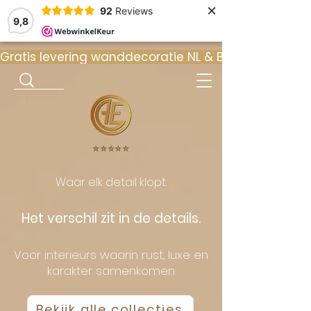
×
92
Reviews
9,8
Gratis levering wanddecoratie NL & BE  •  ⭐ 9
⭐️⭐️⭐️⭐️⭐️
Waar elk detail klopt.
Het verschil zit in de details.
Voor interieurs waarin rust, luxe en
karakter samenkomen
Bekijk alle collecties