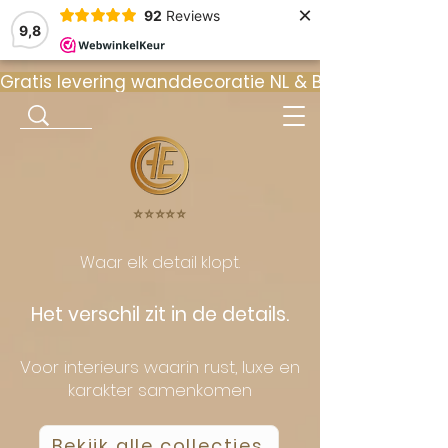
×
92
Reviews
9,8
Gratis levering wanddecoratie NL & BE  •  ⭐ 9
⭐️⭐️⭐️⭐️⭐️
Waar elk detail klopt.
Het verschil zit in de details.
Voor interieurs waarin rust, luxe en
karakter samenkomen
Bekijk alle collecties