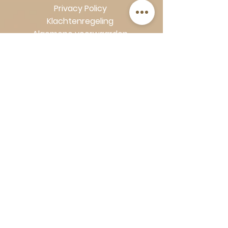
Privacy Policy
Klachtenregeling
Algemene voorwaarden
Volg Art-Empire voor inspiratie en
luxe woonideeën:
Instagram
|
Facebook
| Pinterest |
Shop veilig en zorgeloos | Betaling
in termijnen met Klarna