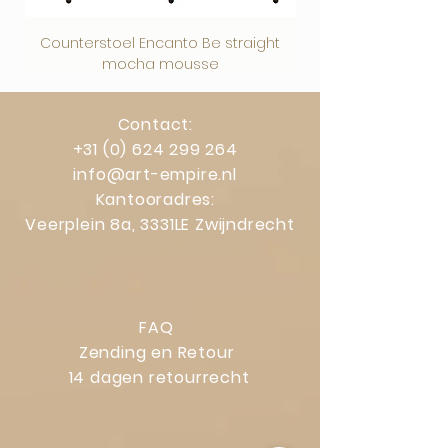
Counterstoel Encanto Be straight
Decoratief object Swi
mocha mousse
Contact:
+31 (0) 624 299 264
info@art-empire.nl
Kantooradres:
Veerplein 8a, 3331LE Zwijndrecht
FAQ
Zending en Retour
14 dagen retourrecht