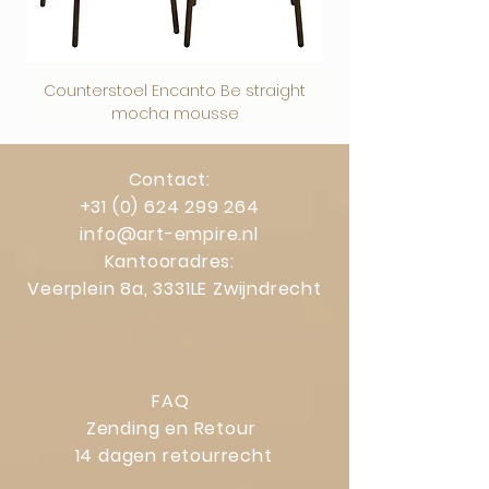
Counterstoel Encanto Be straight
Decoratief object Swi
mocha mousse
Contact:
+31 (0) 624 299 264
info@art-empire.nl
Kantooradres:
Veerplein 8a, 3331LE Zwijndrecht
FAQ
Zending en Retour
14 dagen retourrecht