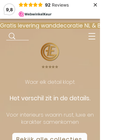
×
92
Reviews
9,8
Gratis levering wanddecoratie NL & BE  •  ⭐ 9
⭐️⭐️⭐️⭐️⭐️
Waar elk detail klopt.
Het verschil zit in de details.
Voor interieurs waarin rust, luxe en
karakter samenkomen
Bekijk alle collecties