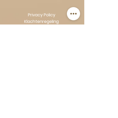
Privacy Policy
Klachtenregeling
Algemene voorwaarden
Volg Art-Empire voor inspiratie en
luxe woonideeën:
Instagram
|
Facebook
| Pinterest |
Shop veilig en zorgeloos | Betaling
in termijnen met Klarna